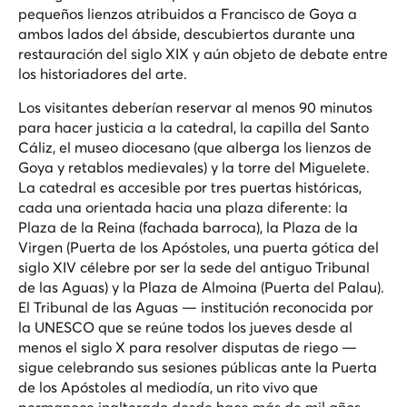
pequeños lienzos atribuidos a Francisco de Goya a
ambos lados del ábside, descubiertos durante una
restauración del siglo XIX y aún objeto de debate entre
los historiadores del arte.
Los visitantes deberían reservar al menos 90 minutos
para hacer justicia a la catedral, la capilla del Santo
Cáliz, el museo diocesano (que alberga los lienzos de
Goya y retablos medievales) y la torre del Miguelete.
La catedral es accesible por tres puertas históricas,
cada una orientada hacia una plaza diferente: la
Plaza de la Reina (fachada barroca), la Plaza de la
Virgen (Puerta de los Apóstoles, una puerta gótica del
siglo XIV célebre por ser la sede del antiguo Tribunal
de las Aguas) y la Plaza de Almoina (Puerta del Palau).
El Tribunal de las Aguas — institución reconocida por
la UNESCO que se reúne todos los jueves desde al
menos el siglo X para resolver disputas de riego —
sigue celebrando sus sesiones públicas ante la Puerta
de los Apóstoles al mediodía, un rito vivo que
permanece inalterado desde hace más de mil años.