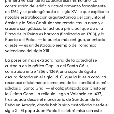
primera versión de la catedral ese mismo año. La
construcción del edificio actual comenzó formalmente
en 1262 y se prolongó hasta el siglo XV, lo que explica la
notable estratificación arquitectónica del conjunto: el
ábside y la Sala Capitular son románicos, la nave y el
crucero son góticos, la fachada principal que da a la
Plaza de la Reina es barroca (finalizada en 1703), y la
Puerta del Palau — la puerta más antigua, orientada
al este — es un destacado ejemplo del románico
valenciano del siglo XIII.
La posesión más extraordinaria de la catedral se
custodia en la gótica Capilla del Santo Cáliz,
construida entre 1356 y 1369: una copa de ágata
oscura datada en el siglo I d. C. que la Iglesia católica
reconoce oficialmente como uno de los candidatos más
sólidos al Santo Grial — el cáliz utilizado por Cristo en
la Última Cena. La reliquia llegó a Valencia en 1437,
trasladada desde el monasterio de San Juan de la
Peña en Aragón, donde había sido custodiada desde el
siglo XI. El papa Juan Pablo II celebró misa con este