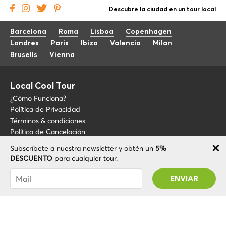
Descubre la ciudad en un tour local
Barcelona
Roma
Lisboa
Copenhagen
Londres
Paris
Ibiza
Valencia
Milan
Brusells
Vienna
Local Cool Tour
¿Cómo Funciona?
Política de Privacidad
Términos & condiciones
Política de Cancelación
Subscríbete a nuestra newsletter y obtén un
5%
Blog
+34 675 176 220
DESCUENTO
para cualquier tour.
Sobre LCT
info@localcooltour.com
Has sido suscrito con éxito! Recibirás tu código
FAQ
de promoción después de validar tu cuenta
ESP
Conviértete en guía
ENG
ITA
NED
POR