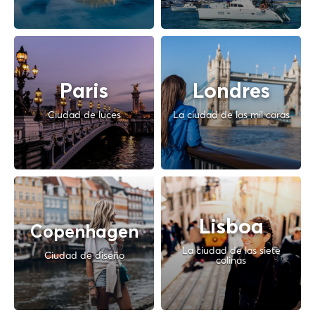
Paris
Londres
Ciudad de luces
La ciudad de las mil caras
Lisboa
Copenhagen
La ciudad de las siete
Ciudad de diseño
colinas