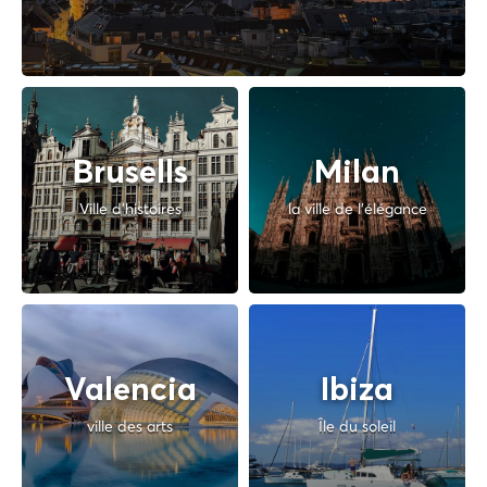
Brusells
Milan
Ville d'histoires
la ville de l'élégance
Valencia
Ibiza
ville des arts
Île du soleil