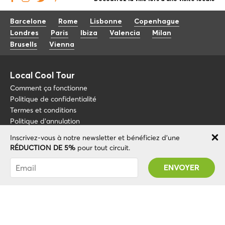
Barcelone
Rome
Lisbonne
Copenhague
Londres
Paris
Ibiza
Valencia
Milan
Brusells
Vienna
Local Cool Tour
Comment ça fonctionne
Politique de confidentialité
Termes et conditions
Politique d'annulation
Inscrivez-vous à notre newsletter et bénéficiez d'une
Blog
+34 675 176 220
RÉDUCTION DE 5%
pour tout circuit.
À propos de nous
info@localcooltour.com
Vous avez été abonné avec succès ! Vous
FAQ
recevrez votre code promotionnel après avoir
FRA
Devenez guide
ENG
validé votre compte !
ESP
ITA
NED
© 2020 Local CoolTour. Tous les droits sont réservés.
POR