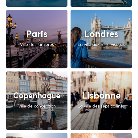
Paris
Londres
Ville des lumières
La ville aux mille visages
Lisbonne
Copenhague
Ville de conception
La ville des sept collines