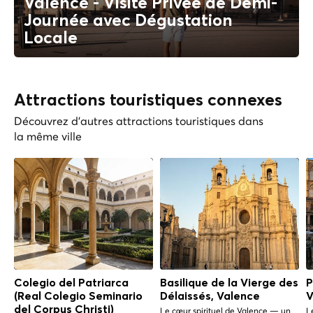
Valence - Visite Privée de Demi-
Journée avec Dégustation
Locale
Attractions touristiques connexes
Découvrez d'autres attractions touristiques dans
la même ville
Colegio del Patriarca
Basilique de la Vierge des
P
(Real Colegio Seminario
Délaissés, Valence
V
del Corpus Christi)
Le cœur spirituel de Valence — un
L