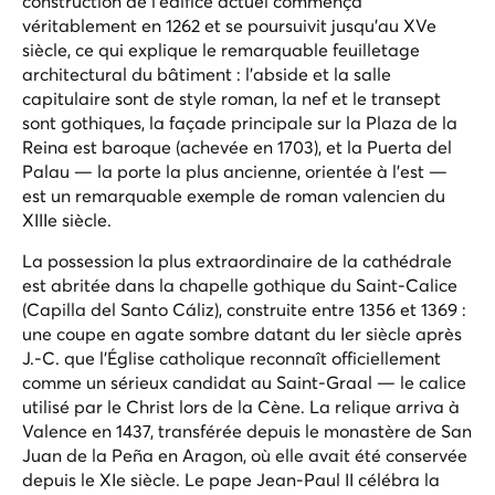
construction de l'édifice actuel commença
véritablement en 1262 et se poursuivit jusqu'au XVe
siècle, ce qui explique le remarquable feuilletage
architectural du bâtiment : l'abside et la salle
capitulaire sont de style roman, la nef et le transept
sont gothiques, la façade principale sur la Plaza de la
Reina est baroque (achevée en 1703), et la Puerta del
Palau — la porte la plus ancienne, orientée à l'est —
est un remarquable exemple de roman valencien du
XIIIe siècle.
La possession la plus extraordinaire de la cathédrale
est abritée dans la chapelle gothique du Saint-Calice
(Capilla del Santo Cáliz), construite entre 1356 et 1369 :
une coupe en agate sombre datant du Ier siècle après
J.-C. que l'Église catholique reconnaît officiellement
comme un sérieux candidat au Saint-Graal — le calice
utilisé par le Christ lors de la Cène. La relique arriva à
Valence en 1437, transférée depuis le monastère de San
Juan de la Peña en Aragon, où elle avait été conservée
depuis le XIe siècle. Le pape Jean-Paul II célébra la