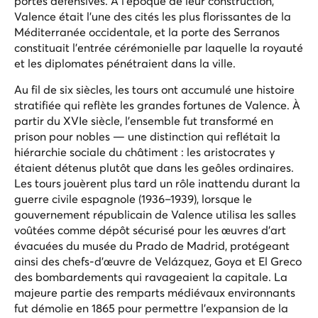
portes défensives. À l'époque de leur construction,
Valence était l'une des cités les plus florissantes de la
Méditerranée occidentale, et la porte des Serranos
constituait l'entrée cérémonielle par laquelle la royauté
et les diplomates pénétraient dans la ville.
Au fil de six siècles, les tours ont accumulé une histoire
stratifiée qui reflète les grandes fortunes de Valence. À
partir du XVIe siècle, l'ensemble fut transformé en
prison pour nobles — une distinction qui reflétait la
hiérarchie sociale du châtiment : les aristocrates y
étaient détenus plutôt que dans les geôles ordinaires.
Les tours jouèrent plus tard un rôle inattendu durant la
guerre civile espagnole (1936–1939), lorsque le
gouvernement républicain de Valence utilisa les salles
voûtées comme dépôt sécurisé pour les œuvres d'art
évacuées du musée du Prado de Madrid, protégeant
ainsi des chefs-d'œuvre de Velázquez, Goya et El Greco
des bombardements qui ravageaient la capitale. La
majeure partie des remparts médiévaux environnants
fut démolie en 1865 pour permettre l'expansion de la