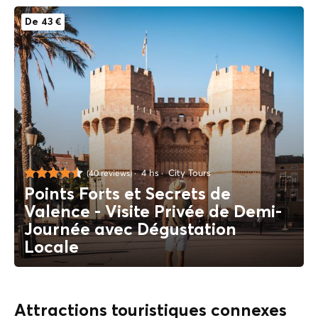
De 43 €
4 hs
City Tours
(40 reviews)
Points Forts et Secrets de
Valence - Visite Privée de Demi-
Journée avec Dégustation
Locale
Attractions touristiques connexes