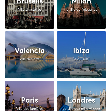
Brusells
Milan
Ville d'histoires
la ville de l'élégance
Valencia
Ibiza
ville des arts
Île du soleil
Paris
Londres
Ville des lumières
La ville aux mille visages