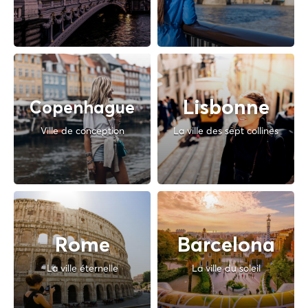
Lisbonne
Copenhague
Ville de conception
La ville des sept collines
Rome
Barcelona
La ville éternelle
La ville du soleil