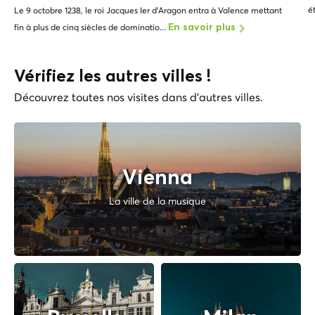
é
Le 9 octobre 1238, le roi Jacques Ier d'Aragon entra à Valence mettant
fin à plus de cinq siècles de dominatio...
En savoir plus
Vérifiez les autres villes !
Découvrez toutes nos visites dans d'autres villes.
Vienna
La ville de la musique