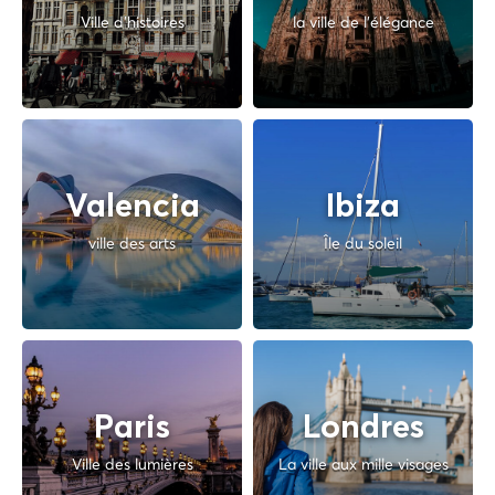
Ville d'histoires
la ville de l'élégance
Valencia
Ibiza
ville des arts
Île du soleil
Paris
Londres
Ville des lumières
La ville aux mille visages