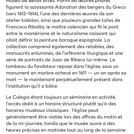
Museo de Bellas Artes. Parmi les œuvres phares
figurent la saisissante
Adoration des bergers
du Greco
(vers 1612–1614), l'une des dernières œuvres de son
atelier tolédan, ainsi que plusieurs grandes toiles de
Francisco Ribalta, le maître valencien qui fit le pont
entre le maniérisme et le naturalisme naissant qui
allait définir la peinture baroque espagnole. La
collection comprend également des retables, des
manuscrits enluminés, de l'orfèvrerie liturgique et une
série de portraits de Juan de Ribera lui-même. Le
tombeau du fondateur repose dans l'église, sous un
monument en marbre achevé en 1611 — un an après sa
mort — le maintenant perpétuellement présent dans
l'institution qu'il a bâtie.
Le Colegio étant toujours un séminaire en activité,
l'accès obéit à un horaire structuré plutôt qu'à des
horaires muséaux classiques : l'église peut
généralement être visitée lors des offices du matin et
de la mi-journée, tandis que le musée ouvre à des
heures précises en matinée tout au long de la semaine