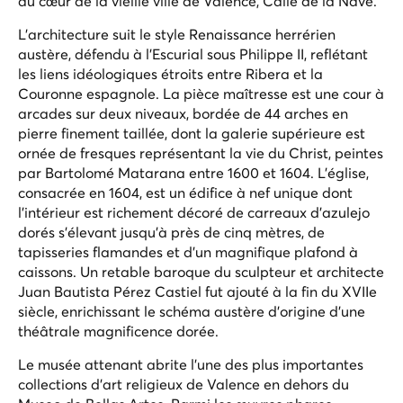
au cœur de la vieille ville de Valence, Calle de la Nave.
L'architecture suit le style Renaissance herrérien
austère, défendu à l'Escurial sous Philippe II, reflétant
les liens idéologiques étroits entre Ribera et la
Couronne espagnole. La pièce maîtresse est une cour à
arcades sur deux niveaux, bordée de 44 arches en
pierre finement taillée, dont la galerie supérieure est
ornée de fresques représentant la vie du Christ, peintes
par Bartolomé Matarana entre 1600 et 1604. L'église,
consacrée en 1604, est un édifice à nef unique dont
l'intérieur est richement décoré de carreaux d'azulejo
dorés s'élevant jusqu'à près de cinq mètres, de
tapisseries flamandes et d'un magnifique plafond à
caissons. Un retable baroque du sculpteur et architecte
Juan Bautista Pérez Castiel fut ajouté à la fin du XVIIe
siècle, enrichissant le schéma austère d'origine d'une
théâtrale magnificence dorée.
Le musée attenant abrite l'une des plus importantes
collections d'art religieux de Valence en dehors du