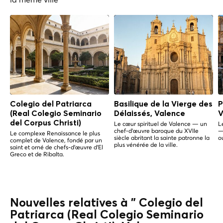
Colegio del Patriarca
Basilique de la Vierge des
P
(Real Colegio Seminario
Délaissés, Valence
V
del Corpus Christi)
Le cœur spirituel de Valence — un
L
chef-d'œuvre baroque du XVIIe
—
Le complexe Renaissance le plus
siècle abritant la sainte patronne la
o
complet de Valence, fondé par un
plus vénérée de la ville.
saint et orné de chefs-d'œuvre d'El
Greco et de Ribalta.
Nouvelles relatives à " Colegio del
Patriarca (Real Colegio Seminario