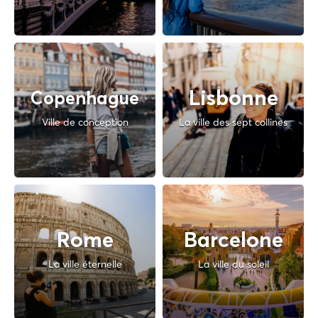
Lisbonne
Copenhague
Ville de conception
La ville des sept collines
Rome
Barcelone
La ville éternelle
La ville du soleil