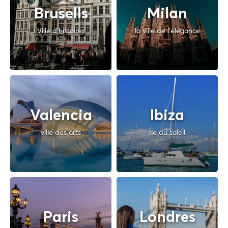
Brusells
Milan
Ville d'histoires
la ville de l'élégance
Valencia
Ibiza
ville des arts
Île du soleil
Paris
Londres