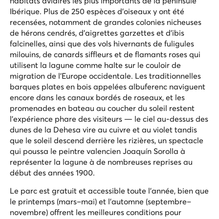
habitats aviaires les plus importants de la péninsule
Ibérique. Plus de 250 espèces d'oiseaux y ont été
recensées, notamment de grandes colonies nicheuses
de hérons cendrés, d'aigrettes garzettes et d'ibis
falcinelles, ainsi que des vols hivernants de fuligules
milouins, de canards siffleurs et de flamants roses qui
utilisent la lagune comme halte sur le couloir de
migration de l'Europe occidentale. Les traditionnelles
barques plates en bois appelées
albuferenc
naviguent
encore dans les canaux bordés de roseaux, et les
promenades en bateau au coucher du soleil restent
l'expérience phare des visiteurs — le ciel au-dessus des
dunes de la Dehesa vire au cuivre et au violet tandis
que le soleil descend derrière les rizières, un spectacle
qui poussa le peintre valencien Joaquín Sorolla à
représenter la lagune à de nombreuses reprises au
début des années 1900.
Le parc est gratuit et accessible toute l'année, bien que
le printemps (mars–mai) et l'automne (septembre–
novembre) offrent les meilleures conditions pour