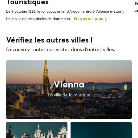
Touristiques
E
é
Le 9 octobre 1238, le roi Jacques Ier d'Aragon entra à Valence mettant
fin à plus de cinq siècles de dominatio...
En savoir plus
Vérifiez les autres villes !
Découvrez toutes nos visites dans d'autres villes.
Vienna
La ville de la musique