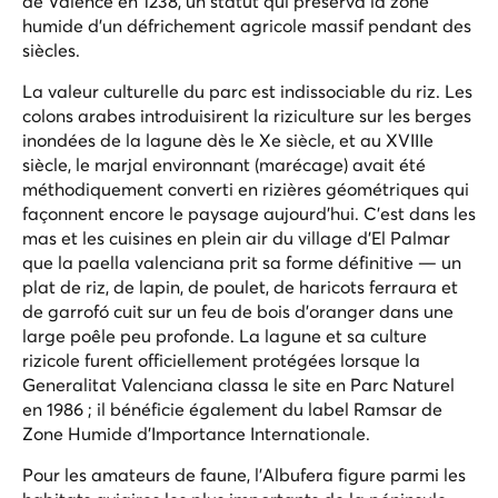
de Valence en 1238, un statut qui préserva la zone
humide d'un défrichement agricole massif pendant des
siècles.
La valeur culturelle du parc est indissociable du riz. Les
colons arabes introduisirent la riziculture sur les berges
inondées de la lagune dès le Xe siècle, et au XVIIIe
siècle, le
marjal
environnant (marécage) avait été
méthodiquement converti en rizières géométriques qui
façonnent encore le paysage aujourd'hui. C'est dans les
mas et les cuisines en plein air du village d'El Palmar
que la paella valenciana prit sa forme définitive — un
plat de riz, de lapin, de poulet, de haricots ferraura et
de garrofó cuit sur un feu de bois d'oranger dans une
large poêle peu profonde. La lagune et sa culture
rizicole furent officiellement protégées lorsque la
Generalitat Valenciana classa le site en Parc Naturel
en 1986 ; il bénéficie également du label Ramsar de
Zone Humide d'Importance Internationale.
Pour les amateurs de faune, l'Albufera figure parmi les