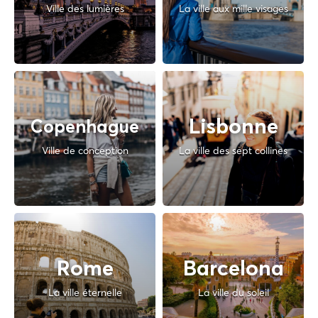
Ville des lumières
La ville aux mille visages
Lisbonne
Copenhague
Ville de conception
La ville des sept collines
Rome
Barcelona
La ville éternelle
La ville du soleil