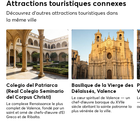
Attractions touristiques connexes
Découvrez d'autres attractions touristiques dans
la même ville
Colegio del Patriarca
Basilique de la Vierge des
P
(Real Colegio Seminario
Délaissés, Valence
V
del Corpus Christi)
Le cœur spirituel de Valence — un
L
chef-d'œuvre baroque du XVIIe
—
Le complexe Renaissance le plus
siècle abritant la sainte patronne la
o
complet de Valence, fondé par un
plus vénérée de la ville.
saint et orné de chefs-d'œuvre d'El
Greco et de Ribalta.