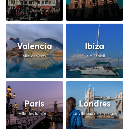
Valencia
Ibiza
ville des arts
Île du soleil
Paris
Londres
Ville des lumières
La ville aux mille visages