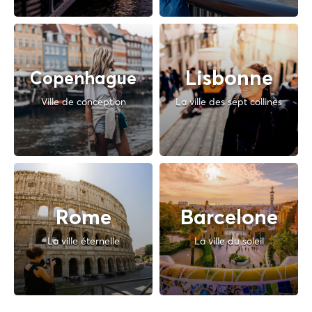
Lisbonne
Copenhague
Ville de conception
La ville des sept collines
Rome
Barcelone
La ville éternelle
La ville du soleil