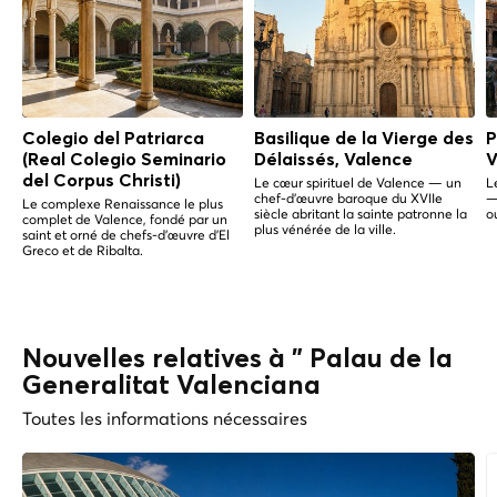
Colegio del Patriarca
Basilique de la Vierge des
P
(Real Colegio Seminario
Délaissés, Valence
V
del Corpus Christi)
Le cœur spirituel de Valence — un
L
chef-d'œuvre baroque du XVIIe
—
Le complexe Renaissance le plus
siècle abritant la sainte patronne la
o
complet de Valence, fondé par un
plus vénérée de la ville.
saint et orné de chefs-d'œuvre d'El
Greco et de Ribalta.
Nouvelles relatives à " Palau de la
Generalitat Valenciana
Toutes les informations nécessaires