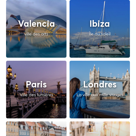
Valencia
Ibiza
ville des arts
Île du soleil
Paris
Londres
Ville des lumières
La ville aux mille visages