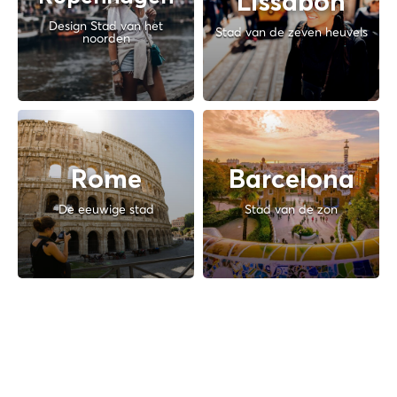
Lissabon
Design Stad van het
Stad van de zeven heuvels
noorden
Rome
Barcelona
De eeuwige stad
Stad van de zon