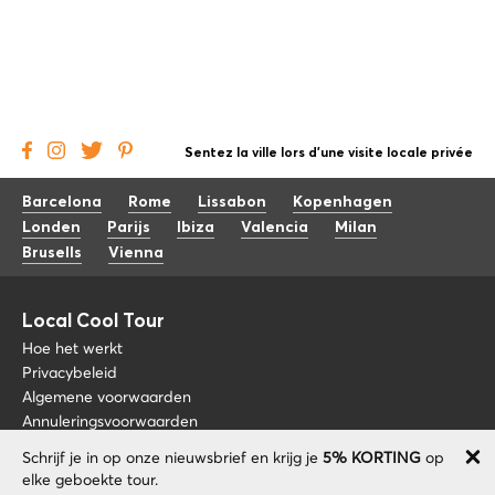
Sentez la ville lors d'une visite locale privée
Barcelona
Rome
Lissabon
Kopenhagen
Londen
Parijs
Ibiza
Valencia
Milan
Brusells
Vienna
Local Cool Tour
Hoe het werkt
Privacybeleid
Algemene voorwaarden
Annuleringsvoorwaarden
Schrijf je in op onze nieuwsbrief en krijg je
5% KORTING
op
Blog
+34 675 176 220
elke geboekte tour.
Over nos
info@localcooltour.com