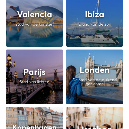
Valencia
Ibiza
stad van de kunsten
Eiland van de zon
Londen
Parijs
De stad van de duizend
Stad van lichten
gezichten
Kopenhagen