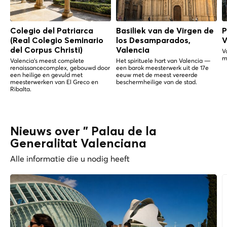
Colegio del Patriarca
Basiliek van de Virgen de
P
(Real Colegio Seminario
los Desamparados,
V
del Corpus Christi)
Valencia
V
m
Valencia's meest complete
Het spirituele hart van Valencia —
renaissancecomplex, gebouwd door
een barok meesterwerk uit de 17e
een heilige en gevuld met
eeuw met de meest vereerde
meesterwerken van El Greco en
beschermheilige van de stad.
Ribalta.
Nieuws over " Palau de la
Generalitat Valenciana
Alle informatie die u nodig heeft