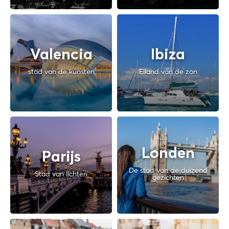
Valencia
Ibiza
stad van de kunsten
Eiland van de zon
Londen
Parijs
De stad van de duizend
Stad van lichten
gezichten