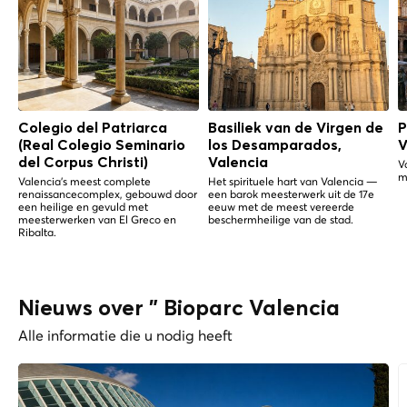
Colegio del Patriarca
Basiliek van de Virgen de
P
(Real Colegio Seminario
los Desamparados,
V
del Corpus Christi)
Valencia
V
m
Valencia's meest complete
Het spirituele hart van Valencia —
renaissancecomplex, gebouwd door
een barok meesterwerk uit de 17e
een heilige en gevuld met
eeuw met de meest vereerde
meesterwerken van El Greco en
beschermheilige van de stad.
Ribalta.
Nieuws over " Bioparc Valencia
Alle informatie die u nodig heeft