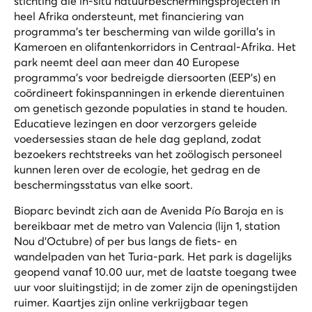
stichting die in-situ natuurbeschermingsprojecten in
heel Afrika ondersteunt, met financiering van
programma's ter bescherming van wilde gorilla's in
Kameroen en olifantenkorridors in Centraal-Afrika. Het
park neemt deel aan meer dan 40 Europese
programma's voor bedreigde diersoorten (EEP's) en
coördineert fok­inspanningen in erkende dierentuinen
om genetisch gezonde populaties in stand te houden.
Educatieve lezingen en door verzorgers geleide
voedersessies staan de hele dag gepland, zodat
bezoekers rechtstreeks van het zoölogisch personeel
kunnen leren over de ecologie, het gedrag en de
beschermingsstatus van elke soort.
Bioparc bevindt zich aan de Avenida Pío Baroja en is
bereikbaar met de metro van Valencia (lijn 1, station
Nou d'Octubre) of per bus langs de fiets- en
wandelpaden van het Turia-park. Het park is dagelijks
geopend vanaf 10.00 uur, met de laatste toegang twee
uur voor sluitingstijd; in de zomer zijn de openingstijden
ruimer. Kaartjes zijn online verkrijgbaar tegen