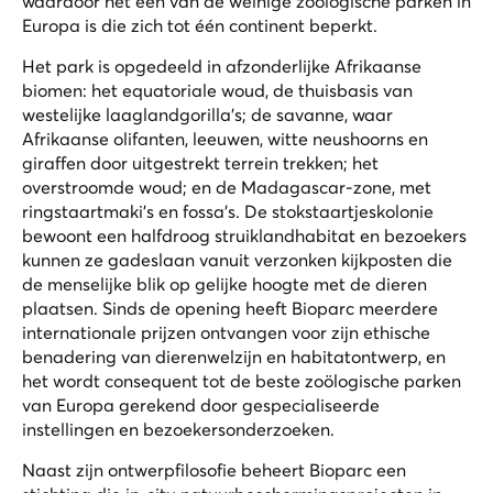
waardoor het een van de weinige zoölogische parken in
Europa is die zich tot één continent beperkt.
Het park is opgedeeld in afzonderlijke Afrikaanse
biomen: het equatoriale woud, de thuisbasis van
westelijke laaglandgorilla's; de savanne, waar
Afrikaanse olifanten, leeuwen, witte neushoorns en
giraffen door uitgestrekt terrein trekken; het
overstroomde woud; en de Madagascar-zone, met
ringstaartmaki's en fossa's. De stokstaartjeskolonie
bewoont een halfdroog struiklandhabitat en bezoekers
kunnen ze gadeslaan vanuit verzonken kijkposten die
de menselijke blik op gelijke hoogte met de dieren
plaatsen. Sinds de opening heeft Bioparc meerdere
internationale prijzen ontvangen voor zijn ethische
benadering van dierenwelzijn en habitatontwerp, en
het wordt consequent tot de beste zoölogische parken
van Europa gerekend door gespecialiseerde
instellingen en bezoekersonderzoeken.
Naast zijn ontwerpfilosofie beheert Bioparc een