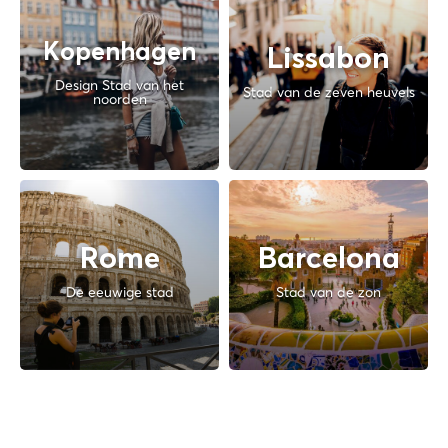
Kopenhagen
Lissabon
Design Stad van het
Stad van de zeven heuvels
noorden
Rome
Barcelona
De eeuwige stad
Stad van de zon