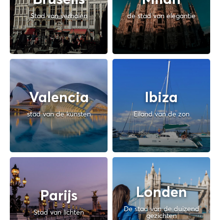
Brusells
Milan
Stad van verhalen
de stad van elegantie
Valencia
Ibiza
stad van de kunsten
Eiland van de zon
Londen
Parijs
De stad van de duizend
Stad van lichten
gezichten