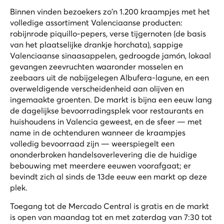
Binnen vinden bezoekers zo'n 1.200 kraampjes met het
volledige assortiment Valenciaanse producten:
robijnrode piquillo-pepers, verse tijgernoten (de basis
van het plaatselijke drankje horchata), sappige
Valenciaanse sinaasappelen, gedroogde jamón, lokaal
gevangen zeevruchten waaronder mosselen en
zeebaars uit de nabijgelegen Albufera-lagune, en een
overweldigende verscheidenheid aan olijven en
ingemaakte groenten. De markt is bijna een eeuw lang
de dagelijkse bevoorradingsplek voor restaurants en
huishoudens in Valencia geweest, en de sfeer — met
name in de ochtenduren wanneer de kraampjes
volledig bevoorraad zijn — weerspiegelt een
ononderbroken handelsoverlevering die de huidige
bebouwing met meerdere eeuwen voorafgaat; er
bevindt zich al sinds de 13de eeuw een markt op deze
plek.
Toegang tot de Mercado Central is gratis en de markt
is open van maandag tot en met zaterdag van 7:30 tot