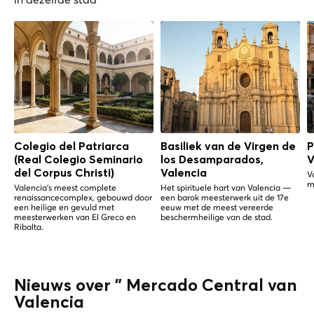
Colegio del Patriarca
Basiliek van de Virgen de
P
(Real Colegio Seminario
los Desamparados,
V
del Corpus Christi)
Valencia
V
m
Valencia's meest complete
Het spirituele hart van Valencia —
renaissancecomplex, gebouwd door
een barok meesterwerk uit de 17e
een heilige en gevuld met
eeuw met de meest vereerde
meesterwerken van El Greco en
beschermheilige van de stad.
Ribalta.
Nieuws over " Mercado Central van
Valencia