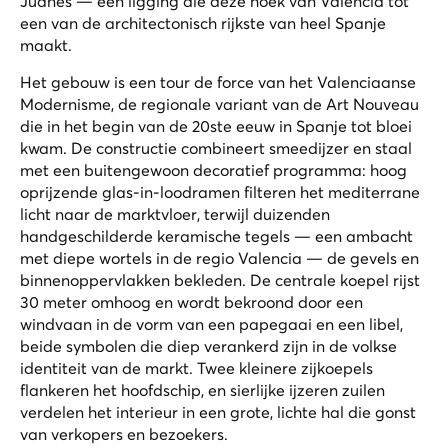
Juanes — een ligging die deze hoek van Valencia tot
een van de architectonisch rijkste van heel Spanje
maakt.
Het gebouw is een tour de force van het Valenciaanse
Modernisme, de regionale variant van de Art Nouveau
die in het begin van de 20ste eeuw in Spanje tot bloei
kwam. De constructie combineert smeedijzer en staal
met een buitengewoon decoratief programma: hoog
oprijzende glas-in-loodramen filteren het mediterrane
licht naar de marktvloer, terwijl duizenden
handgeschilderde keramische tegels — een ambacht
met diepe wortels in de regio Valencia — de gevels en
binnenoppervlakken bekleden. De centrale koepel rijst
30 meter omhoog en wordt bekroond door een
windvaan in de vorm van een papegaai en een libel,
beide symbolen die diep verankerd zijn in de volkse
identiteit van de markt. Twee kleinere zijkoepels
flankeren het hoofdschip, en sierlijke ijzeren zuilen
verdelen het interieur in een grote, lichte hal die gonst
van verkopers en bezoekers.