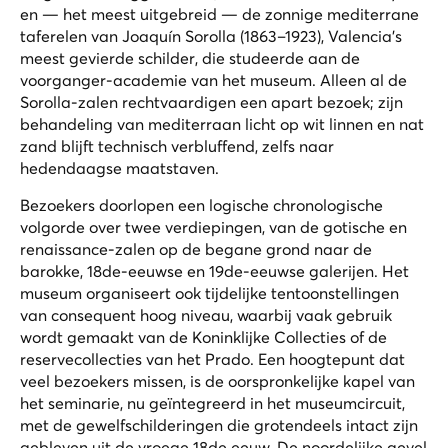
en — het meest uitgebreid — de zonnige mediterrane
taferelen van Joaquín Sorolla (1863–1923), Valencia's
meest gevierde schilder, die studeerde aan de
voorganger-academie van het museum. Alleen al de
Sorolla-zalen rechtvaardigen een apart bezoek; zijn
behandeling van mediterraan licht op wit linnen en nat
zand blijft technisch verbluffend, zelfs naar
hedendaagse maatstaven.
Bezoekers doorlopen een logische chronologische
volgorde over twee verdiepingen, van de gotische en
renaissance-zalen op de begane grond naar de
barokke, 18de-eeuwse en 19de-eeuwse galerijen. Het
museum organiseert ook tijdelijke tentoonstellingen
van consequent hoog niveau, waarbij vaak gebruik
wordt gemaakt van de Koninklijke Collecties of de
reservecollecties van het Prado. Een hoogtepunt dat
veel bezoekers missen, is de oorspronkelijke kapel van
het seminarie, nu geïntegreerd in het museumcircuit,
met de gewelfschilderingen die grotendeels intact zijn
gebleven uit de vroege 18de eeuw. De noordelijke gevel