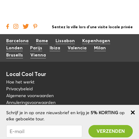
Sentez la ville lors d'une visite locale privée
Barcelona
Rome
Lissabon
Kopenhagen
Londen
Parijs
Ibiza
Valencia
Milan
Brusells
Vienna
Local Cool Tour
Hoe het werkt
Privacybeleid
Algemene voorwaarden
Annuleringsvoorwaarden
Schrijf je in op onze nieuwsbrief en krijg je
5% KORTING
op
Blog
+34 675 176 220
elke geboekte tour.
Over nos
info@localcooltour.com
Je bent succesvol geabonneerd! U ontvangt uw
FAQ
Promo code na validatie van uw account!
NED
Word een gids
ENG