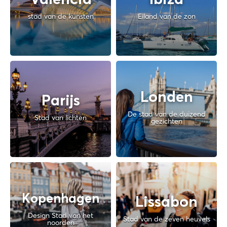
Valencia
Ibiza
stad van de kunsten
Eiland van de zon
Londen
Parijs
De stad van de duizend
Stad van lichten
gezichten
Kopenhagen
Lissabon
Design Stad van het
Stad van de zeven heuvels
noorden