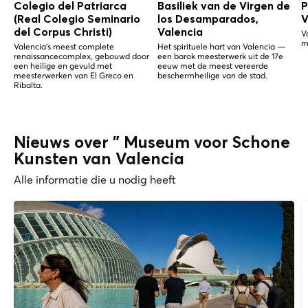
Colegio del Patriarca
Basiliek van de Virgen de
P
(Real Colegio Seminario
los Desamparados,
V
del Corpus Christi)
Valencia
V
m
Valencia's meest complete
Het spirituele hart van Valencia —
renaissancecomplex, gebouwd door
een barok meesterwerk uit de 17e
een heilige en gevuld met
eeuw met de meest vereerde
meesterwerken van El Greco en
beschermheilige van de stad.
Ribalta.
Nieuws over " Museum voor Schone
Kunsten van Valencia
Alle informatie die u nodig heeft