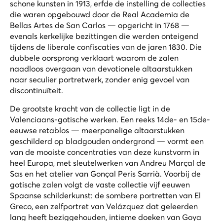
schone kunsten in 1913, erfde de instelling de collecties
die waren opgebouwd door de Real Academia de
Bellas Artes de San Carlos — opgericht in 1768 —
evenals kerkelijke bezittingen die werden onteigend
tijdens de liberale confiscaties van de jaren 1830. Die
dubbele oorsprong verklaart waarom de zalen
naadloos overgaan van devotionele altaarstukken
naar seculier portretwerk, zonder enig gevoel van
discontinuïteit.
De grootste kracht van de collectie ligt in de
Valenciaans-gotische werken. Een reeks 14de- en 15de-
eeuwse retablos — meerpanelige altaarstukken
geschilderd op bladgouden ondergrond — vormt een
van de mooiste concentraties van deze kunstvorm in
heel Europa, met sleutelwerken van Andreu Marçal de
Sas en het atelier van Gonçal Peris Sarrià. Voorbij de
gotische zalen volgt de vaste collectie vijf eeuwen
Spaanse schilderkunst: de sombere portretten van El
Greco, een zelfportret van Velázquez dat geleerden
lang heeft beziggehouden, intieme doeken van Goya