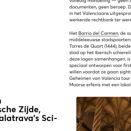
volledig mondeling — geen a
documenten, geen beroep. De
in het Valenciaans uitgespro
werkende rechtbank ter wer
Het
Barrio del Carmen
, de 
middeleeuwse stadspoorten
Torres de Quart (1444), beid
stad op het Iberisch schiere
deze lagen samenhangen, i
speciaal ontworpen voor firs
willen voordat ze gaan sight
Geheimen van Valencia
tour
Moorse erfenis met een lokal
n
sche Zijde,
latrava’s Sci-