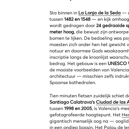
Sta binnen in
La Lonja de la Seda
— d
tussen
1482 en 1548
— en kijk omhoo
wordt gedragen door
24 gedraaide 
meter hoog
, die bewust zijn ontworp
bomen te lijken. De bedoeling was ps
moesten zich onder hen het gewicht 
natuur en daarmee Gods waakzaamhei
inscriptie langs de kroonlijst waarsc
bedrog. Het gebouw is een
UNESCO W
de mooiste voorbeelden van Valenciaa
architectuur — misschien zelfs indru
Spaanse kathedralen.
Tien minuten fietsen zuidelijk schiet d
Santiago Calatrava’s
Ciudad de las A
tussen
1998 en 2005
, is Valencia’s m
gefotografeerde hoogtepunt. Het
Hem
gigantisch menselijk oog na — ooglid,
in een ondiep bassin. Het
Palau de le