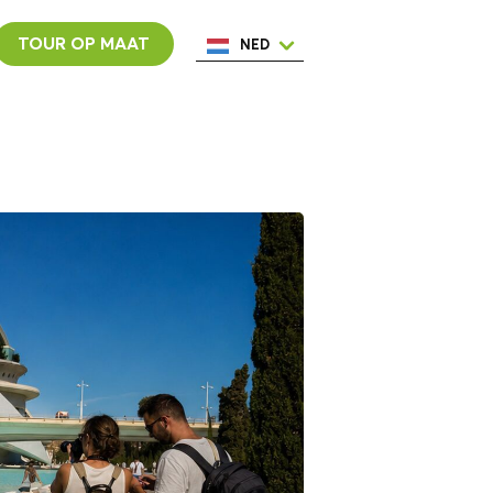
TOUR OP MAAT
NED
ENG
ESP
ITA
POR
FRA