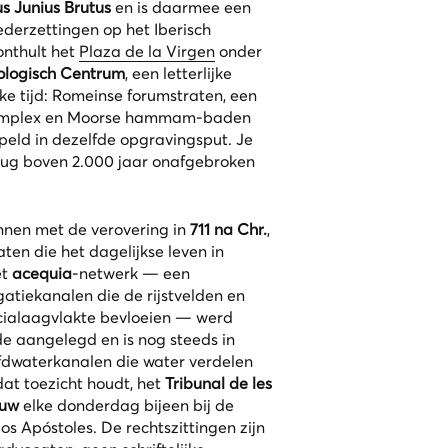
s Junius Brutus
en is daarmee een
derzettingen op het Iberisch
onthult het
Plaza de la Virgen
onder
ologisch Centrum
, een letterlijke
ke tijd: Romeinse forumstraten, een
 complex en Moorse hammam-baden
tapeld in dezelfde opgravingsput. Je
rug boven 2.000 jaar onafgebroken
nnen met de verovering in
711 na Chr.
,
ten die het dagelijkse leven in
et
acequia
-netwerk — een
gatiekanalen die de rijstvelden en
ialaagvlakte bevloeien — werd
ode aangelegd en is nog steeds in
ofdwaterkanalen die water verdelen
dat toezicht houdt, het
Tribunal de les
euw
elke donderdag bijeen bij de
os Apóstoles. De rechtszittingen zijn