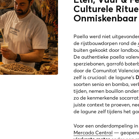
Eten, Vuur & Fe
Culturele Ritue
Onmiskenbaar
Paella werd niet uitgevonden
de rijstbouwdorpen rond de
buiten gekookt door landbou
De authentieke
paella valen
sperziebonen,
garrofó
boterb
door de Comunitat Valenciana
zelf is cruciaal: de lagune’s
D
soorten
senia
en
bomba
, ve
tijden, nemen bouillon ande
zo de kenmerkende socarrat 
juiste context te proeven, n
de lagune zelf tijdens het go
Voor een onderdompeling in 
Mercado Central
— geopend