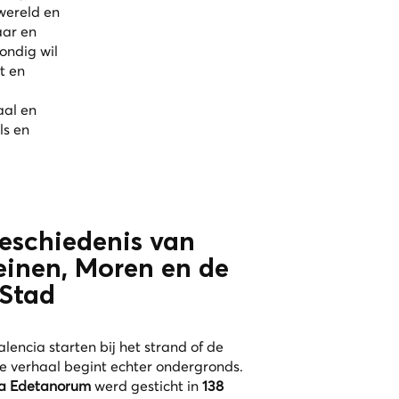
wereld en
aar en
ondig wil
t en
aal en
ls en
eschiedenis van
einen, Moren en de
 Stad
lencia starten bij het strand of de
te verhaal begint echter ondergronds.
ia Edetanorum
werd gesticht in
138