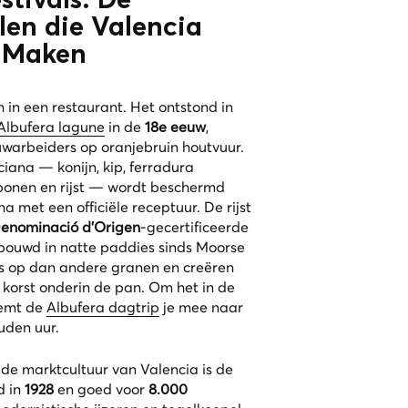
stivals: De
len die Valencia
 Maken
 in een restaurant. Het ontstond in
Albufera lagune
in de
18e eeuw
,
warbeiders op oranjebruin houtvuur.
ciana
— konijn, kip,
ferradura
onen en rijst — wordt beschermd
 met een officiële receptuur. De rijst
enominació d'Origen
-gecertificeerde
rbouwd in natte paddies sinds Moorse
rs op dan andere granen en creëren
korst onderin de pan. Om het in de
eemt de
Albufera dagtrip
je mee naar
uden uur.
de marktcultuur van Valencia is de
 in
1928
en goed voor
8.000