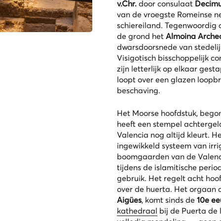
v.Chr.
door consulaat
Decimu
van de vroegste Romeinse ne
schiereiland. Tegenwoordig 
de grond het
Almoina Arche
dwarsdoorsnede van stedelij
Visigotisch bisschoppelijk
zijn letterlijk op elkaar ges
loopt over een glazen loopb
beschaving.
Het Moorse hoofdstuk, bego
heeft een stempel achtergela
Valencia nog altijd kleurt. H
ingewikkeld systeem van irri
boomgaarden van de Valenc
tijdens de islamitische peri
gebruik. Het regelt acht ho
over de
huerta
. Het orgaan 
Aigües
, komt sinds de
10e e
kathedraal
bij de Puerta de l