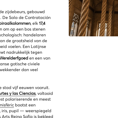
e zijdebeurs, gebouwd
g. De
Sala de Contratación
spiraalkolommen
, elk
17,4
en om op een bos stenen
ychologisch: handelaren
van de grootsheid van de
d voelen. Een Latijnse
huwt nadrukkelijk tegen
erelderfgoed
en een van
nse gotische civiele
kwekkender dan veel
e stad vijf eeuwen vooruit.
rtes y las Ciencias
, voltooid
eest polariserende en meest
isfèric
bootst een
 iris, pupil — weerspiegeld
s Arts Reina Sofía
is bekleed