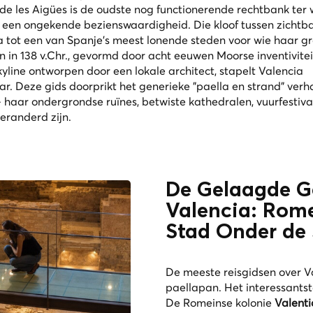
de les Aigües is de oudste nog functionerende rechtbank ter 
 een ongekende bezienswaardigheid. Die kloof tussen zichtb
a tot een van Spanje’s meest lonende steden voor wie haar gr
 in 138 v.Chr., gevormd door acht eeuwen Moorse inventivitei
yline ontworpen door een lokale architect, stapelt Valencia
r. Deze gids doorprikt het generieke "paella en strand" verh
 haar ondergrondse ruïnes, betwiste kathedralen, vuurfestiva
veranderd zijn.
De Gelaagde G
Valencia: Rom
Stad Onder de
De meeste reisgidsen over Va
paellapan. Het interessants
De Romeinse kolonie
Valent