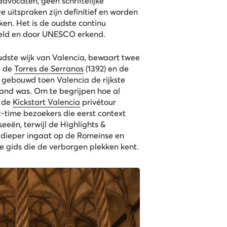
dvocaten, geen schriftelijke
 uitspraken zijn definitief en worden
ken. Het is de oudste continu
eld en door UNESCO erkend.
oudste wijk van Valencia, bewaart twee
: de
Torres de Serranos
(1392) en de
e gebouwd toen Valencia de rijkste
iland was. Om te begrijpen hoe al
s de
Kickstart Valencia
privétour
t-time bezoekers die eerst context
seeën, terwijl de
Highlights &
 dieper ingaat op de Romeinse en
e gids die de verborgen plekken kent.