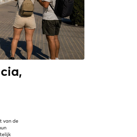
cia,
t van de
hun
elijk