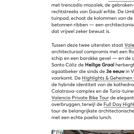
met
trencadís
-mozaïek, de gebroken-
rechtstreeks van Gaudí erfde. De Umb
tuinpad, echoot de kolommen van de
betonnen ribben — een architectonisc
dat vrijwel zeker bewust is.
Tussen deze twee uitersten staat
Vale
architecturaal compromis met een Ro
schip en een barokke gevel — en de c
Santo Cáliz de
Heilige Graal
herbergt
agaatbeker die sinds de
3e eeuw
in 
voorkomt. De
Highlights & Geheimen 
de hybride identiteit van de kathedra
Calatrava-complex en de Turia-tuinen
Valencia Private Bike Tour
de elegant
overbruggen, terwijl de
Full Day High
tour de belangrijkste architectonisc
met een echte paella lunch.