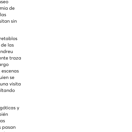
useo
emia de
las
itan sin
retablos
 de las
Andreu
ente traza
argo
s escenas
uien se
una visita
ultando
góticas y
bién
las
s pasan