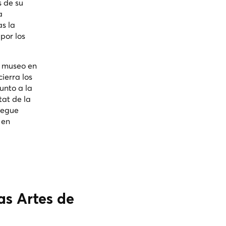
s de su
a
as la
por los
e museo en
ierra los
unto a la
tat de la
Llegue
 en
as Artes de