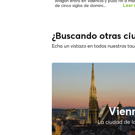
Aragón entró en Valencia y puso fin a má
de cinco siglos de domini...
Leer
¿Buscando otras ci
Echa un vistazo en todos nuestros tou
Vien
La ciudad de l