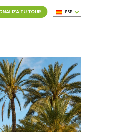
ONALIZA TU TOUR
ESP
ENG
ITA
NED
POR
FRA