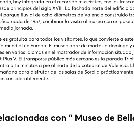
inario, hoy integrada en el recorrido museístico, con los fresco
e principios del siglo XVIII. La fachada norte del edificio d
el parque fluvial de ocho kilómetros de Valencia construido tr
rófica riada de 1957; combinar la visita al museo con un paseo 
a media jornada.
es gratuita para todos los visitantes, lo que convierte a est
ía mundial en Europa. El museo abre de martes a domingo y c
es en varios idiomas en el mostrador de información situado j
t Pius V. El transporte público más cercano es la parada Trini
ntra a 15 minutos a pie al norte de la catedral de Valencia. 
mañana para disfrutar de las salas de Sorolla prácticamente
enan considerablemente.
relacionadas con " Museo de Bell