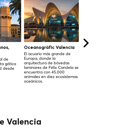
anos,
Oceanogràfic Valencia
Colegio del Patriarc
(Real Colegio Semina
El acuario más grande de
Europa, donde la
del Corpus Christi),
al de
arquitectura de bóvedas
ta gótica
Valencia
laminares de Félix Candela se
ad desde
El conjunto renacentista
encuentra con 45.000
completo de Valencia:
animales en diez ecosistemas
seminario, iglesia y muse
oceánicos.
arte en una única instituc
sagrada.
de Valencia