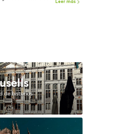
Leer más
usells
 de historias