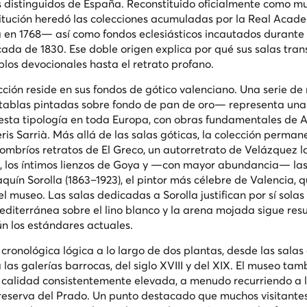
 distinguidos de España. Reconstituido oficialmente como m
nstitución heredó las colecciones acumuladas por la Real Acad
 en 1768— así como fondos eclesiásticos incautados durante 
ada de 1830. Ese doble origen explica por qué sus salas trans
los devocionales hasta el retrato profano.
ción reside en sus fondos de gótico valenciano. Una serie de 
 tablas pintadas sobre fondo de pan de oro— representa una
sta tipología en toda Europa, con obras fundamentales de 
ris Sarrià. Más allá de las salas góticas, la colección perman
 sombríos retratos de El Greco, un autorretrato de Velázquez l
s, los íntimos lienzos de Goya y —con mayor abundancia— la
ín Sorolla (1863–1923), el pintor más célebre de Valencia, q
museo. Las salas dedicadas a Sorolla justifican por sí solas 
mediterránea sobre el lino blanco y la arena mojada sigue res
n los estándares actuales.
cronológica lógica a lo largo de dos plantas, desde las salas 
las galerías barrocas, del siglo XVIII y del XIX. El museo tam
 calidad consistentemente elevada, a menudo recurriendo a 
 reserva del Prado. Un punto destacado que muchos visitante