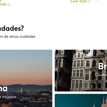
s
Leer más
 más
udades?
rs de otras ciudades
Br
Ciudad
na
a música