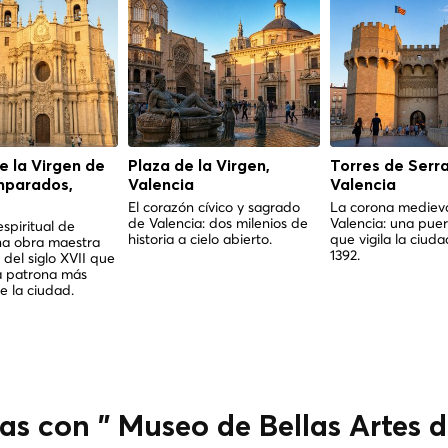
de la Virgen de
Plaza de la Virgen,
Torres de Serr
mparados,
Valencia
Valencia
El corazón cívico y sagrado
La corona mediev
de Valencia: dos milenios de
Valencia: una puer
espiritual de
historia a cielo abierto.
que vigila la ciud
na obra maestra
1392.
 del siglo XVII que
a patrona más
 la ciudad.
as con " Museo de Bellas Artes 