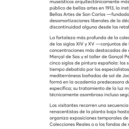
museísticos arquitectónicamente más
público de bellas artes en 1913, la i
Bellas Artes de San Carlos —fundada
desamortizaciones liberales de la déc
discontinuidad alguna desde los retab
La fortaleza más profunda de la colec
de los siglos XIV y XV —conjuntos de
concentraciones más destacadas de e
Marçal de Sas y el taller de Gonçal Pe
cinco siglos de pintura española: los
tiempo debatido por los especialista
mediterráneas bañadas de sol de Joaqu
formó en la academia predecesora del 
específica; su tratamiento de la luz 
técnicamente asombroso incluso segú
Los visitantes recorren una secuencia 
renacentistas de la planta baja hasta 
organiza exposiciones temporales de
Colecciones Reales o a los fondos de