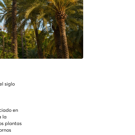
l siglo
iciado en
a la
os plantas
tornos