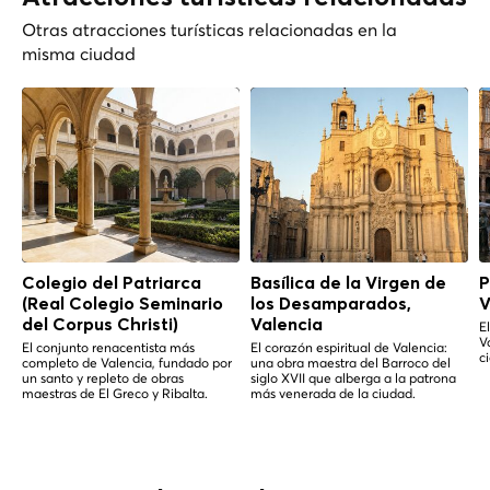
Otras atracciones turísticas relacionadas en la
misma ciudad
Colegio del Patriarca
Basílica de la Virgen de
P
(Real Colegio Seminario
los Desamparados,
V
del Corpus Christi)
Valencia
E
V
El conjunto renacentista más
El corazón espiritual de Valencia:
c
completo de Valencia, fundado por
una obra maestra del Barroco del
un santo y repleto de obras
siglo XVII que alberga a la patrona
maestras de El Greco y Ribalta.
más venerada de la ciudad.