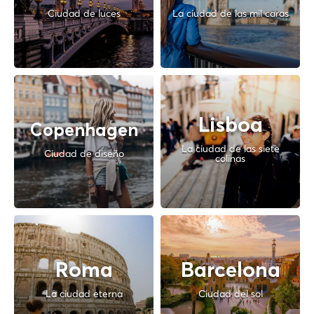
Ciudad de luces
La ciudad de las mil caras
Lisboa
Copenhagen
La ciudad de las siete
Ciudad de diseño
colinas
Roma
Barcelona
La ciudad eterna
Ciudad del sol