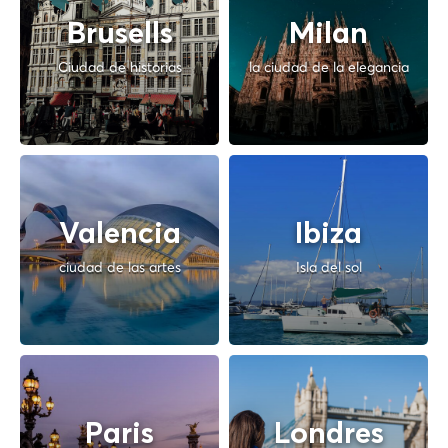
Brusells
Milan
Ciudad de historias
la ciudad de la elegancia
Valencia
Ibiza
ciudad de las artes
Isla del sol
Paris
Londres