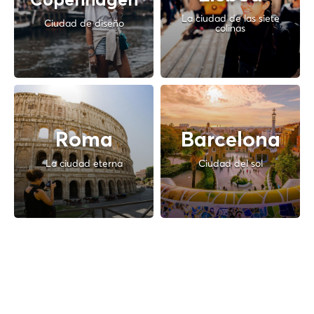
Copenhagen
La ciudad de las siete
Ciudad de diseño
colinas
Roma
Barcelona
La ciudad eterna
Ciudad del sol