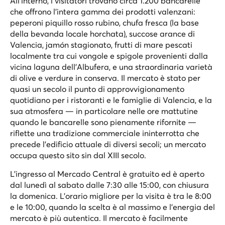
All'interno, i visitatori trovano circa 1.200 bancarelle
che offrono l'intera gamma dei prodotti valenzani:
peperoni piquillo rosso rubino, chufa fresca (la base
della bevanda locale horchata), succose arance di
Valencia, jamón stagionato, frutti di mare pescati
localmente tra cui vongole e spigole provenienti dalla
vicina laguna dell'Albufera, e una straordinaria varietà
di olive e verdure in conserva. Il mercato è stato per
quasi un secolo il punto di approvvigionamento
quotidiano per i ristoranti e le famiglie di Valencia, e la
sua atmosfera — in particolare nelle ore mattutine
quando le bancarelle sono pienamente rifornite —
riflette una tradizione commerciale ininterrotta che
precede l'edificio attuale di diversi secoli; un mercato
occupa questo sito sin dal XIII secolo.
L'ingresso al Mercado Central è gratuito ed è aperto
dal lunedì al sabato dalle 7:30 alle 15:00, con chiusura
la domenica. L'orario migliore per la visita è tra le 8:00
e le 10:00, quando la scelta è al massimo e l'energia del
mercato è più autentica. Il mercato è facilmente