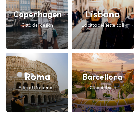
Lisbona
Copenhagen
Città del design
La città dei sette colli
Roma
Barcellona
La città eterna
Città del sole