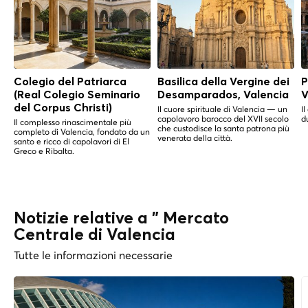
Colegio del Patriarca
Basilica della Vergine dei
P
(Real Colegio Seminario
Desamparados, Valencia
V
del Corpus Christi)
Il cuore spirituale di Valencia — un
I
capolavoro barocco del XVII secolo
d
Il complesso rinascimentale più
che custodisce la santa patrona più
completo di Valencia, fondato da un
venerata della città.
santo e ricco di capolavori di El
Greco e Ribalta.
Notizie relative a " Mercato
Centrale di Valencia
Tutte le informazioni necessarie