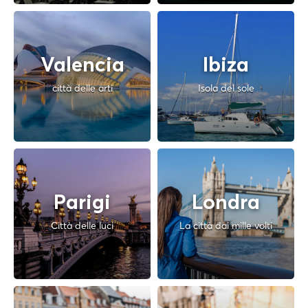
Valencia
Ibiza
città delle arti
Isola del sole
Parigi
Londra
Città delle luci
La città dai mille volti