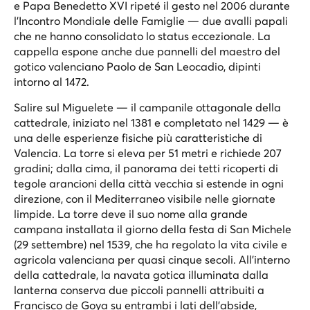
e Papa Benedetto XVI ripeté il gesto nel 2006 durante
l'Incontro Mondiale delle Famiglie — due avalli papali
che ne hanno consolidato lo status eccezionale. La
cappella espone anche due pannelli del maestro del
gotico valenciano Paolo de San Leocadio, dipinti
intorno al 1472.
Salire sul Miguelete — il campanile ottagonale della
cattedrale, iniziato nel 1381 e completato nel 1429 — è
una delle esperienze fisiche più caratteristiche di
Valencia. La torre si eleva per 51 metri e richiede 207
gradini; dalla cima, il panorama dei tetti ricoperti di
tegole arancioni della città vecchia si estende in ogni
direzione, con il Mediterraneo visibile nelle giornate
limpide. La torre deve il suo nome alla grande
campana installata il giorno della festa di San Michele
(29 settembre) nel 1539, che ha regolato la vita civile e
agricola valenciana per quasi cinque secoli. All'interno
della cattedrale, la navata gotica illuminata dalla
lanterna conserva due piccoli pannelli attribuiti a
Francisco de Goya su entrambi i lati dell'abside,