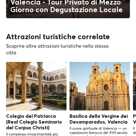
Valencia - Tour Privato di Mezzo
Giorno con Degustazione Locale
Attrazioni turistiche correlate
Scoprire altre attrazioni turistiche nella stessa
città
Colegio del Patriarca
Basilica della Vergine dei
P
(Real Colegio Seminario
Desamparados, Valencia
V
del Corpus Christi)
Il cuore spirituale di Valencia — un
I
capolavoro barocco del XVII secolo
d
Il complesso rinascimentale più