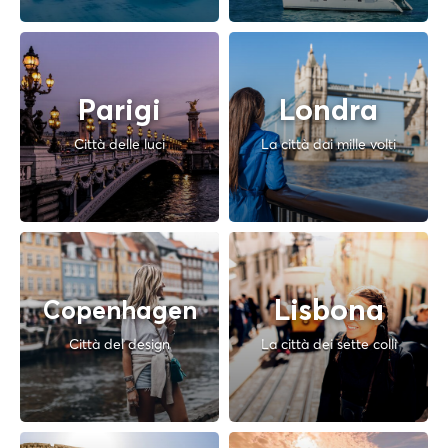
Parigi
Londra
Città delle luci
La città dai mille volti
Lisbona
Copenhagen
Città del design
La città dei sette colli