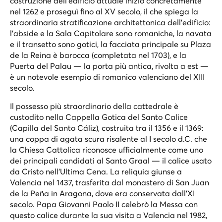
costruzione dell'edificio attuale iniziò concretamente
nel 1262 e proseguì fino al XV secolo, il che spiega la
straordinaria stratificazione architettonica dell'edificio:
l'abside e la Sala Capitolare sono romaniche, la navata
e il transetto sono gotici, la facciata principale su Plaza
de la Reina è barocca (completata nel 1703), e la
Puerta del Palau — la porta più antica, rivolta a est —
è un notevole esempio di romanico valenciano del XIII
secolo.
Il possesso più straordinario della cattedrale è
custodito nella Cappella Gotica del Santo Calice
(Capilla del Santo Cáliz), costruita tra il 1356 e il 1369:
una coppa di agata scura risalente al I secolo d.C. che
la Chiesa Cattolica riconosce ufficialmente come uno
dei principali candidati al Santo Graal — il calice usato
da Cristo nell'Ultima Cena. La reliquia giunse a
Valencia nel 1437, trasferita dal monastero di San Juan
de la Peña in Aragona, dove era conservata dall'XI
secolo. Papa Giovanni Paolo II celebrò la Messa con
questo calice durante la sua visita a Valencia nel 1982,