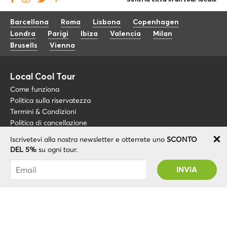
Senti la città in un tour locale
Barcellona
Roma
Lisbona
Copenhagen
Londra
Parigi
Ibiza
Valencia
Milan
Brusells
Vienna
Local Cool Tour
Come funziona
Politica sulla riservatezza
Termini & Condizioni
Politica di cancellazione
Iscrivetevi alla nostra newsletter e otterrete uno
SCONTO
Blog
+34 675 176 220
DEL 5%
su ogni tour.
Riguardo a noi
info@localcooltour.com
Sei stato abbonato con successo! Riceverai il
FAQ
tuo codice promozionale dopo la convalida del
ITA
Diventa una guida
ENG
tuo account!
ESP
NED
POR
© 2020 Local CoolTour. Tutti i diritti riservati.
FRA