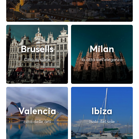
Brusells
Milan
Città di storie
la città dell'eleganza
Valencia
Ibiza
città delle arti
Isola del sole