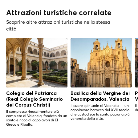
Attrazioni turistiche correlate
Scoprire altre attrazioni turistiche nella stessa
città
Colegio del Patriarca
Basilica della Vergine dei
P
(Real Colegio Seminario
Desamparados, Valencia
V
del Corpus Christi)
Il cuore spirituale di Valencia — un
I
capolavoro barocco del XVII secolo
d
Il complesso rinascimentale più
che custodisce la santa patrona più
completo di Valencia, fondato da un
venerata della città.
santo e ricco di capolavori di El
Greco e Ribalta.