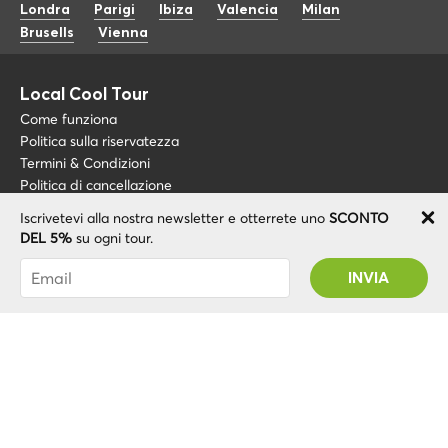
Londra
Parigi
Ibiza
Valencia
Milan
Brusells
Vienna
Local Cool Tour
Come funziona
Politica sulla riservatezza
Termini & Condizioni
Politica di cancellazione
Iscrivetevi alla nostra newsletter e otterrete uno
SCONTO
Blog
+34 675 176 220
DEL 5%
su ogni tour.
Riguardo a noi
info@localcooltour.com
Sei stato abbonato con successo! Riceverai il
FAQ
tuo codice promozionale dopo la convalida del
ITA
Diventa una guida
ENG
tuo account!
ESP
NED
POR
© 2020 Local CoolTour. Tutti i diritti riservati.
FRA