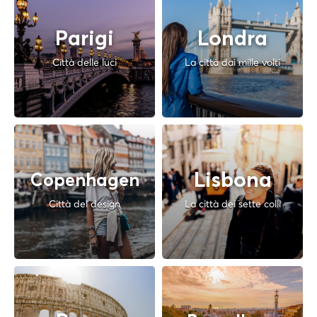
Parigi
Londra
Città delle luci
La città dai mille volti
Lisbona
Copenhagen
Città del design
La città dei sette colli