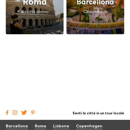
Roma
Barcellona
La città eterna
Città del sole
Senti la città in un tour locale
Barcellona
Roma
Lisbona
Copenhagen