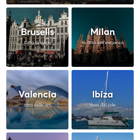
Brusells
Milan
Città di storie
la città dell'eleganza
Valencia
Ibiza
città delle arti
Isola del sole