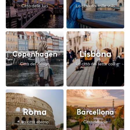
Città delle luci
La città dai mille volti
Lisbona
Copenhagen
Città del design
La città dei sette colli
Roma
Barcellona
La città eterna
Città del sole