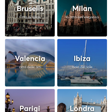
Brusells
Milan
Città di storie
la città dell'eleganza
Valencia
Ibiza
città delle arti
Isola del sole
Parigi
Londra