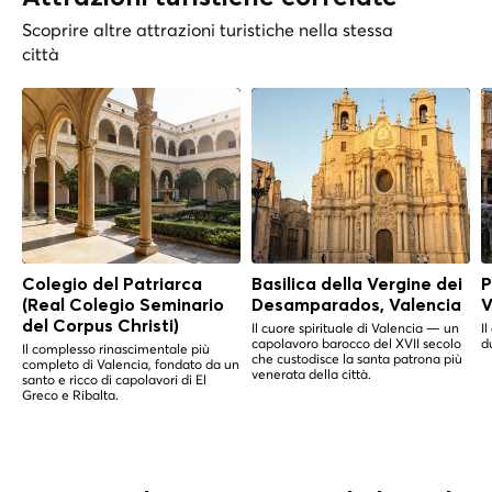
Scoprire altre attrazioni turistiche nella stessa
città
Colegio del Patriarca
Basilica della Vergine dei
P
(Real Colegio Seminario
Desamparados, Valencia
V
del Corpus Christi)
Il cuore spirituale di Valencia — un
I
capolavoro barocco del XVII secolo
d
Il complesso rinascimentale più
che custodisce la santa patrona più
completo di Valencia, fondato da un
venerata della città.
santo e ricco di capolavori di El
Greco e Ribalta.