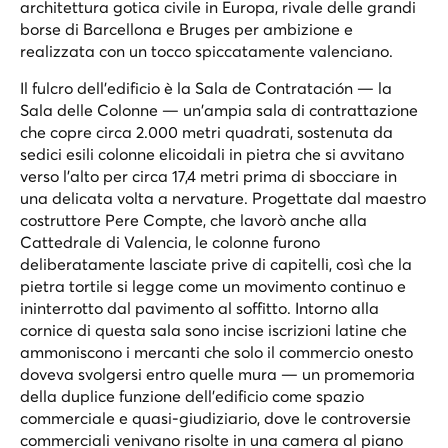
architettura gotica civile in Europa, rivale delle grandi
borse di Barcellona e Bruges per ambizione e
realizzata con un tocco spiccatamente valenciano.
Il fulcro dell'edificio è la Sala de Contratación — la
Sala delle Colonne — un'ampia sala di contrattazione
che copre circa 2.000 metri quadrati, sostenuta da
sedici esili colonne elicoidali in pietra che si avvitano
verso l'alto per circa 17,4 metri prima di sbocciare in
una delicata volta a nervature. Progettate dal maestro
costruttore Pere Compte, che lavorò anche alla
Cattedrale di Valencia, le colonne furono
deliberatamente lasciate prive di capitelli, così che la
pietra tortile si legge come un movimento continuo e
ininterrotto dal pavimento al soffitto. Intorno alla
cornice di questa sala sono incise iscrizioni latine che
ammoniscono i mercanti che solo il commercio onesto
doveva svolgersi entro quelle mura — un promemoria
della duplice funzione dell'edificio come spazio
commerciale e quasi-giudiziario, dove le controversie
commerciali venivano risolte in una camera al piano