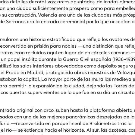
ados detalles decorativos: arcos apuntados, delicadas almen
lan una ciudad suficientemente próspera como para embellec
 su construcción, Valencia era una de las ciudades más prós
 de Serranos era la entrada ceremonial por la que accedían a
cumularon una historia estratificada que refleja los avatares d
e reconvertido en prisión para nobles —una distinción que refle
stócratas eran recluidos aquí en lugar de en cárceles comunes—
n papel insólito durante la Guerra Civil española (1936–193
tilizó las salas interiores abovedadas como depósito seguro 
el Prado en Madrid, protegiendo obras maestras de Velázqu
staban la capital. La mayor parte de las murallas medieval
ra permitir la expansión de la ciudad, dejando las Torres de
icas puertas supervivientes de lo que fue en su día un circuit
 entrada original con arco, suben hasta la plataforma abierta 
sados con una de las mejores panorámicas despejadas de la
 Turia —reconvertido en parque lineal de 9 kilómetros tras la
 el río— se extiende hacia el horizonte. Al sur, las azoteas, 