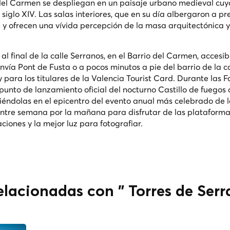
o del Carmen se despliegan en un paisaje urbano medieval cu
glo XIV. Las salas interiores, que en su día albergaron a pr
 y ofrecen una vívida percepción de la masa arquitectónica y
l final de la calle Serranos, en el Barrio del Carmen, accesib
vía Pont de Fusta o a pocos minutos a pie del barrio de la c
 para los titulares de la Valencia Tourist Card. Durante las F
unto de lanzamiento oficial del nocturno Castillo de fuegos a
iéndolas en el epicentro del evento anual más celebrado de l
entre semana por la mañana para disfrutar de las plataform
iones y la mejor luz para fotografiar.
relacionadas con " Torres de Ser