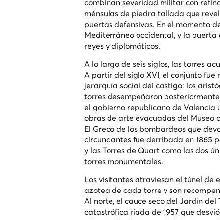
combinan severidad militar con refin
ménsulas de piedra tallada que reve
puertas defensivas. En el momento de
Mediterráneo occidental, y la puerta
reyes y diplomáticos.
A lo largo de seis siglos, las torres a
A partir del siglo XVI, el conjunto fu
jerarquía social del castigo: los ari
torres desempeñaron posteriormente u
el gobierno republicano de Valencia u
obras de arte evacuadas del Museo d
El Greco de los bombardeos que deva
circundantes fue derribada en 1865 pa
y las Torres de Quart como las dos ún
torres monumentales.
Los visitantes atraviesan el túnel de
azotea de cada torre y son recompen
Al norte, el cauce seco del Jardín del
catastrófica riada de 1957 que desvió