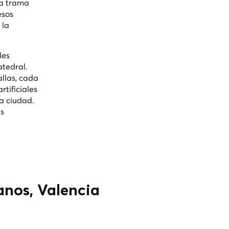
ya trama
esos
 la
les
atedral.
allas, cada
rtificiales
a ciudad.
as
ranos, Valencia