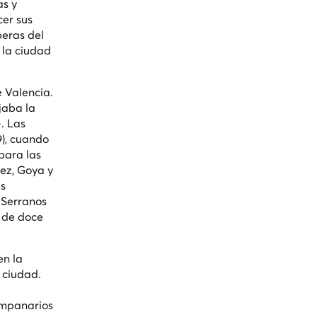
as y
er sus
peras del
 la ciudad
e Valencia.
jaba la
. Las
9), cuando
para las
ez, Goya y
es
 Serranos
o de doce
en la
 ciudad.
campanarios