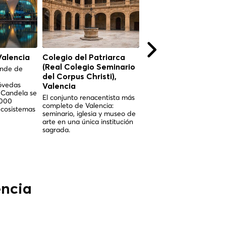
alencia
Colegio del Patriarca
Hemisféric Valencia
(Real Colegio Seminario
ande de
La icónica cúpula IMAX 
forma de ojo y planetari
del Corpus Christi),
óvedas
Santiago Calatrava, la jo
Valencia
x Candela se
la corona de la Ciudad d
El conjunto renacentista más
.000
Artes y las Ciencias.
completo de Valencia:
ecosistemas
seminario, iglesia y museo de
arte en una única institución
sagrada.
encia