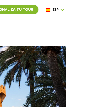
ONALIZA TU TOUR
ESP
ENG
ITA
NED
POR
FRA