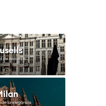
usells
 de historias
ilan
 de la elegancia