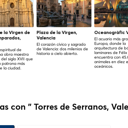
de la Virgen de
Plaza de la Virgen,
Oceanogràfic V
mparados,
Valencia
El acuario más gr
Europa, donde la
El corazón cívico y sagrado
arquitectura de b
de Valencia: dos milenios de
espiritual de
laminares de Féli
historia a cielo abierto.
na obra maestra
encuentra con 45
 del siglo XVII que
animales en diez 
a patrona más
oceánicos.
 la ciudad.
as con " Torres de Serranos, Val