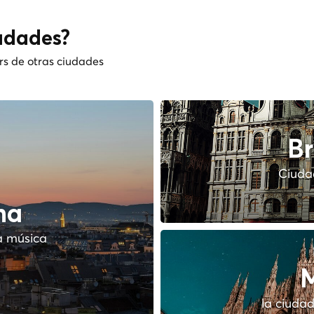
udades?
rs de otras ciudades
Br
Ciudad
na
a música
M
la ciudad