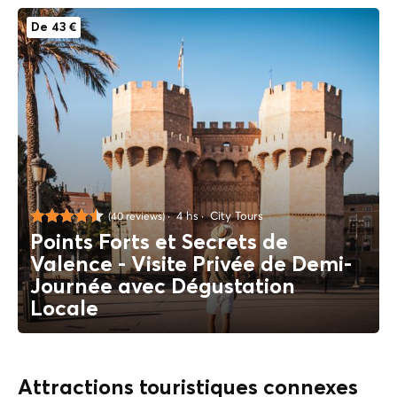
De 43 €
4 hs
City Tours
(40 reviews)
Points Forts et Secrets de
Valence - Visite Privée de Demi-
Journée avec Dégustation
Locale
Attractions touristiques connexes