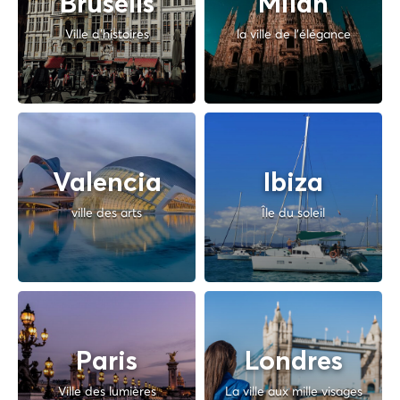
Brusells
Milan
Ville d'histoires
la ville de l'élégance
Valencia
Ibiza
ville des arts
Île du soleil
Paris
Londres
Ville des lumières
La ville aux mille visages