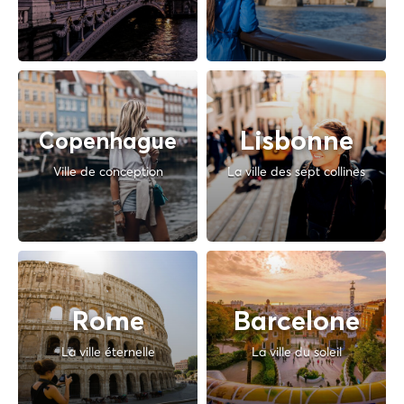
Lisbonne
Copenhague
Ville de conception
La ville des sept collines
Rome
Barcelone
La ville éternelle
La ville du soleil