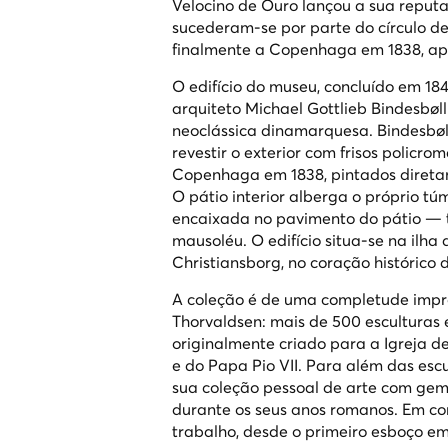
Velocino de Ouro
lançou a sua reputa
sucederam-se por parte do círculo de
finalmente a Copenhaga em 1838, apó
O edifício do museu, concluído em 1
arquiteto Michael Gottlieb Bindesbøl
neoclássica dinamarquesa. Bindesbø
revestir o exterior com frisos policro
Copenhaga em 1838, pintados diretam
O pátio interior alberga o próprio t
encaixada no pavimento do pátio —
mausoléu. O edifício situa-se na ilh
Christiansborg, no coração histórico
A coleção é de uma completude impr
Thorvaldsen: mais de 500 esculturas 
originalmente criado para a Igreja 
e do Papa Pio VII. Para além das escu
sua coleção pessoal de arte com gem
durante os seus anos romanos. Em co
trabalho, desde o primeiro esboço e