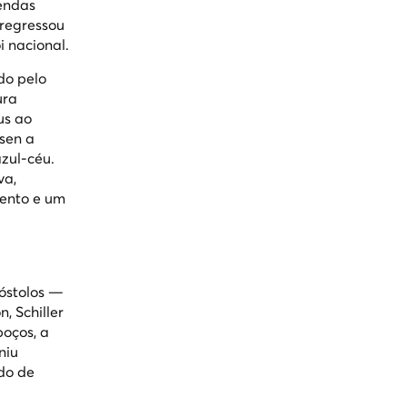
mendas
 regressou
 nacional.
do pelo
ura
us ao
dsen a
zul-céu.
va,
ento e um
óstolos
—
 Schiller
boços, a
niu
do de