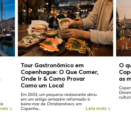
Tour Gastronômico em
O q
Copenhague: O Que Comer,
Cop
m
Onde Ir & Como Provar
as m
Como um
Local
Copen
Dinam
Em 2003, um pequeno restaurante abriu
cultura
em um antigo armazém reformado à
da
beira-mar de Christianshavn, em
Copenha...
mais
Leia mais