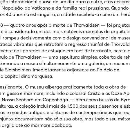
ção internacional quase de um dia para o outro, e as enco
 Napoleão, do Vaticano e da família real prussiana. Quando
s 40 anos no estrangeiro, a cidade recebeu-o como um herói
848 — quatro anos após a morte de Thorvaldsen — foi projeta
l e é considerado um dos mais notáveis exemplos de arquitet
ll rompeu decisivamente com o design convencional de muse
máticos vibrantes que retratam o regresso triunfal de Thorval
ente nas paredes de estuque em tons de terracota, ocre e a
úmulo de Thorvaldsen — uma sepultura simples, coberta de rel
 tornando o museu simultaneamente uma galeria, um monum
a de Slotsholmen, imediatamente adjacente ao Palácio de
 da capital dinamarquesa.
essionante. O museu alberga praticamente toda a obra de
em gesso e mármore, incluindo o colossal
Cristo e os Doze Ap
de Nossa Senhora em Copenhaga — bem como bustos de Byron,
lturas, a coleção inclui mais de 1.500 dos seus desenhos e es
as e moedas antigas, e pinturas de contemporâneos que reu
njunto, documentam não só a sua obra, mas todo o seu méto
m argila até ao mármore acabado.