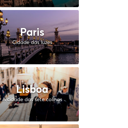
Paris
Cidade das luzes
Lisboa
A cidade das sete colinas