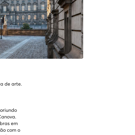
a de arte.
 oriundo
 Canova.
obras em
são com o