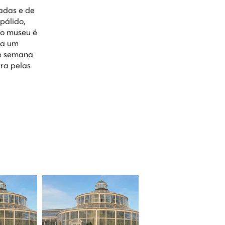
adas e de
pálido,
no museu é
 a um
de semana
tra pelas