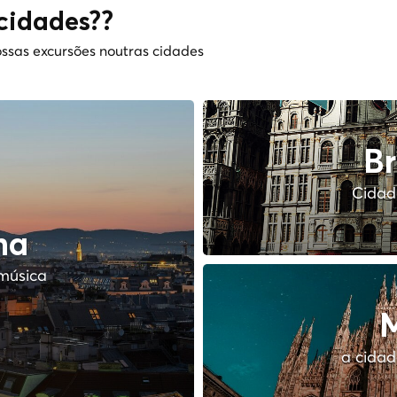
cidades??
ssas excursões noutras cidades
Br
Cidade
na
música
M
a cidad