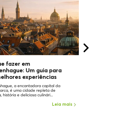
ue fazer em
WHY VISIT
enhague: Um guia para
COPHENAGHU
elhores experiências
ONE OF THE HAPPIEST 
WORLD Copenhagen in 
hague, a encantadora capital da
the places with the highe
arca, é uma cidade repleta de
, história e deliciosa culinári...
Leia mais