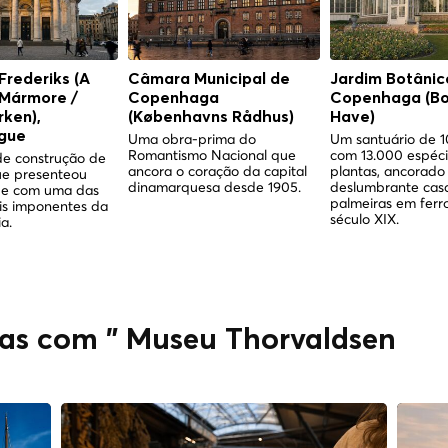
 Frederiks (A
Câmara Municipal de
Jardim Botânic
 Mármore /
Copenhaga
Copenhaga (Bo
ken),
(Københavns Rådhus)
Have)
gue
Uma obra-prima do
Um santuário de 1
Romantismo Nacional que
com 13.000 espéc
e construção de
ancora o coração da capital
plantas, ancorado
ue presenteou
dinamarquesa desde 1905.
deslumbrante cas
e com uma das
palmeiras em ferro
is imponentes da
século XIX.
a.
das com " Museu Thorvaldsen