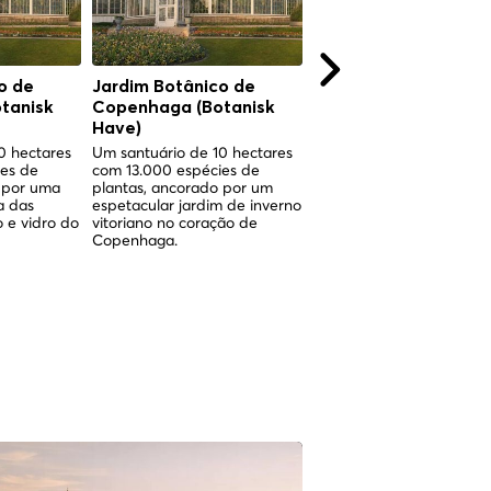
o de
Jardim Botânico de
Torvehallerne
tanisk
Copenhaga (Botanisk
Copenhagen
Have)
Two gleaming glass halls 
Israels Plads where centu
0 hectares
Um santuário de 10 hectares
of Copenhagen market
ies de
com 13.000 espécies de
culture meet world-class
 por uma
plantas, ancorado por um
Nordic food.
a das
espetacular jardim de inverno
 e vidro do
vitoriano no coração de
Copenhaga.