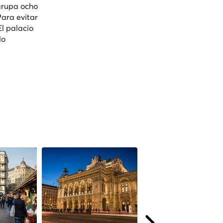
agrupa ocho
Para evitar
El palacio
lo