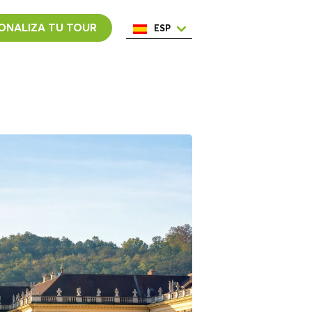
ONALIZA TU TOUR
ESP
ENG
ITA
NED
POR
FRA