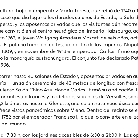
 cultural bajo la emperatriz María Teresa, que reinó de 1740 a 
ocó que dio lugar a los dorados salones de Estado, la Sala d
persa, y los aposentos privados que los visitantes aún recorr
se convirtió en el centro neurálgico del Imperio Habsburgo, 
 En 1762, el joven Wolfgang Amadeus Mozart, de seis años, ac
. El palacio también fue testigo del fin de los imperios: Napo
y 1809, y en noviembre de 1918 el emperador Carlos I firmó aq
cto la monarquía austrohúngara. El conjunto fue declarado Pa
1996.
 recorrer hasta 40 salones de Estado y aposentos privados en 
ría —un salón ceremonial de 43 metros de longitud con fresco
ulento Salón Chino Azul donde Carlos I firmó su abdicación. 
 formal estilo francés y modelados según los de Versalles, son
1,2 kilómetros hasta la Gloriette, una columnata neoclásica c
ofrece vistas panorámicas sobre Viena. Dentro del recinto se 
1752 por el emperador Francisco I, lo que lo convierte en el z
o del mundo.
 a 17:30 h, con los jardines accesibles de 6:30 a 21:00 h. Las 