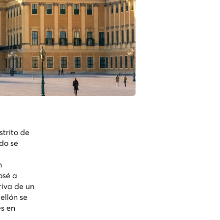
strito de
do se
n
osé a
riva de un
ellón se
es en