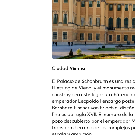
Ciudad
Vienna
El Palacio de Schönbrunn es una resid
Hietzing de Viena, y el monumento má
construyó en este lugar un château d
emperador Leopoldo I encargó poste
Bernhard Fischer von Erlach el diseño
finales del siglo XVII. El nombre de
pozo descubierto por el emperador Matí
transformó en uno de los complejos p
escala y ambición.