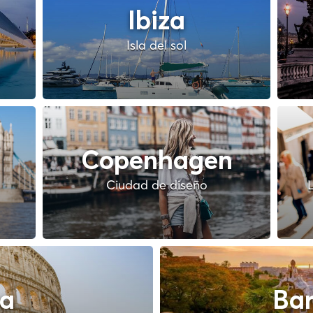
Ibiza
Isla del sol
Copenhagen
Ciudad de diseño
L
a
Bar