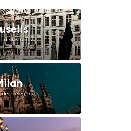
usells
 de historias
ilan
 de la elegancia