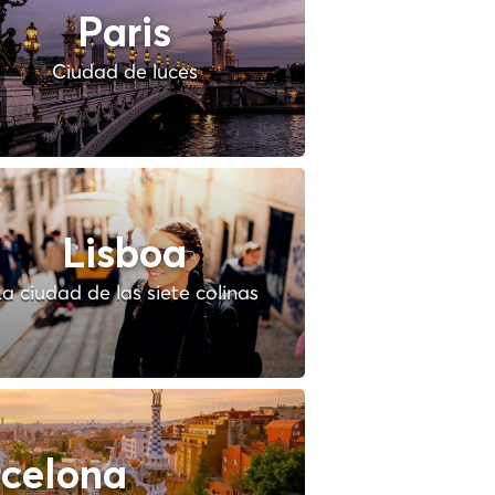
Paris
Ciudad de luces
Lisboa
a ciudad de las siete colinas
celona