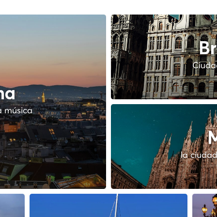
Br
Ciudad
na
a música
M
la ciudad