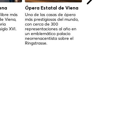
ena
Ópera Estatal de Viena
Catedral de San
Esteban, Viena
 libre más
Una de las casas de ópera
de Viena,
más prestigiosas del mundo,
La joya gótica de Viena, 
oria
con cerca de 300
corazón de la ciudad de
siglo XVI.
representaciones al año en
1137.
un emblemático palacio
neorrenacentista sobre el
Ringstrasse.