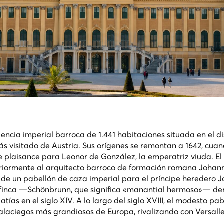
encia imperial barroca de 1.441 habitaciones situada en el di
s visitado de Austria. Sus orígenes se remontan a 1642, cuan
e plaisance para Leonor de González, la emperatriz viuda. El
riormente al arquitecto barroco de formación romana Johan
 de un pabellón de caza imperial para el príncipe heredero J
 la finca —Schönbrunn, que significa «manantial hermoso»— de
as en el siglo XIV. A lo largo del siglo XVIII, el modesto pab
alaciegos más grandiosos de Europa, rivalizando con Versall