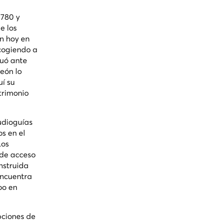
1780 y
e los
en hoy en
acogiendo a
tuó ante
león lo
uí su
trimonio
audioguías
s en el
Los
 de acceso
onstruida
encuentra
oo en
opciones de