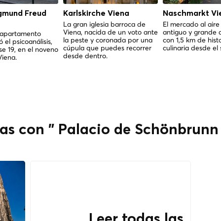
gmund Freud
Karlskirche Viena
Naschmarkt Vi
La gran iglesia barroca de
El mercado al aire
Viena, nacida de un voto ante
antiguo y grande 
l apartamento
la peste y coronada por una
con 1,5 km de hist
 el psicoanálisis,
cúpula que puedes recorrer
culinaria desde el 
e 19, en el noveno
desde dentro.
Viena.
das con " Palacio de Schönbrunn
Leer todas las