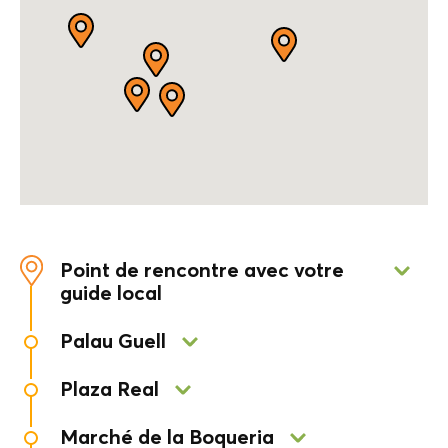
Point de rencontre avec votre
guide local
La Rambla 38. A l'entrée du Museu Arpi
Palau Guell
Rencontrez le premier chef-d'œuvre du célèbre
Plaza Real
architecte moderniste Antoni Gaudí
Promenade sur l'une des places les plus
Marché de la Boqueria
emblématiques de Barcelone