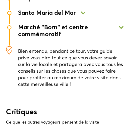
une taverne très locale.
Promenez-vous dans les passages du plus
Santa Maria del Mar
charmant quartier de la vieille ville
A voir absolument. Entrez et découvrez les
Marché "Born" et centre
histoires cachées dans les murs de pierre de
commémoratif
cette magnifique église
L'un des plus importants marchés
d'architecture en fer de Barcelone, aujourd'hui
Bien entendu, pendant ce tour, votre guide
Centre Mémorial dont les maisons intérieures
privé vous dira tout ce que vous devez savoir
ont récemment découvert des ruines
sur la vie locale et partagera avec vous tous les
médiévales
conseils sur les choses que vous pouvez faire
pour profiter au maximum de votre visite dans
cette merveilleuse ville !
Critiques
Ce que les autres voyageurs pensent de la visite