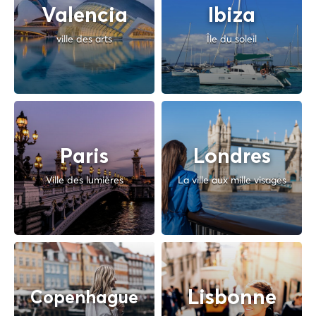
Valencia
Ibiza
ville des arts
Île du soleil
Paris
Londres
Ville des lumières
La ville aux mille visages
Lisbonne
Copenhague