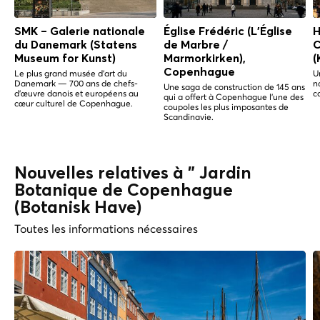
SMK – Galerie nationale
Église Frédéric (L'Église
H
du Danemark (Statens
de Marbre /
C
Museum for Kunst)
Marmorkirken),
(
Copenhague
Le plus grand musée d'art du
U
Danemark — 700 ans de chefs-
n
Une saga de construction de 145 ans
d'œuvre danois et européens au
c
qui a offert à Copenhague l'une des
cœur culturel de Copenhague.
coupoles les plus imposantes de
Scandinavie.
Nouvelles relatives à " Jardin
Botanique de Copenhague
(Botanisk Have)
Toutes les informations nécessaires