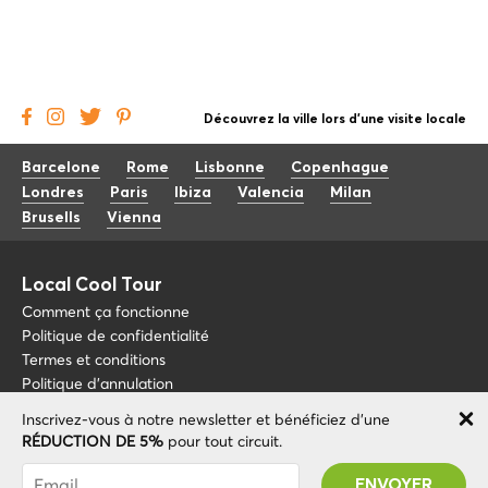
Découvrez la ville lors d'une visite locale
Barcelone
Rome
Lisbonne
Copenhague
Londres
Paris
Ibiza
Valencia
Milan
Brusells
Vienna
Local Cool Tour
Comment ça fonctionne
Politique de confidentialité
Termes et conditions
Politique d'annulation
Inscrivez-vous à notre newsletter et bénéficiez d'une
Blog
+34 675 176 220
RÉDUCTION DE 5%
pour tout circuit.
À propos de nous
info@localcooltour.com
Vous avez été abonné avec succès ! Vous
FAQ
recevrez votre code promotionnel après avoir