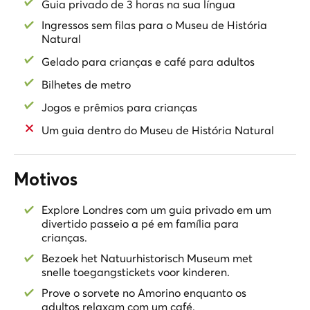
Guia privado de 3 horas na sua língua
Finalize sua experiência com uma viagem de metrô
Ingressos sem filas para o Museu de História
Natural
como verdadeiros londrinos e entre no Museu de
História Natural com ingressos sem fila. Dentro, as
Gelado para crianças e café para adultos
famílias exploram dinossauros, fósseis e exposições
Bilhetes de metro
interativas que tornam o aprendizado emocionante e
prático para as crianças.
Jogos e prêmios para crianças
Este tour amigável para a família combina cultura,
Um guia dentro do Museu de História Natural
jogos, contação de histórias e guloseimas deliciosas:
uma experiência ideal em Londres para famílias em
busca de uma aventura divertida e educativa com um
Motivos
guia privado.
Explore Londres com um guia privado em um
divertido passeio a pé em família para
crianças.
Bezoek het Natuurhistorisch Museum met
snelle toegangstickets voor kinderen.
Prove o sorvete no Amorino enquanto os
adultos relaxam com um café.