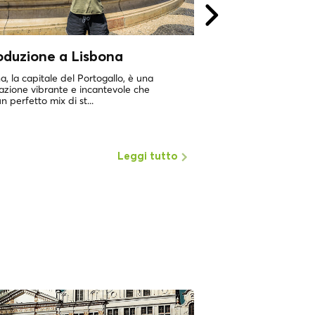
oduzione a Lisbona
7 luoghi da visit
Lisbona
a, la capitale del Portogallo, è una
azione vibrante e incantevole che
Nei dintorni di Lisbona 
n perfetto mix di st...
villaggi e luoghi da visi
escursioni giornaliere. In 
Leggi tutto