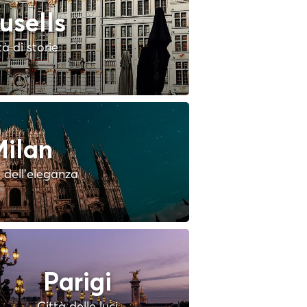
usells
tà di storie
ilan
à dell'eleganza
Parigi
Città delle luci