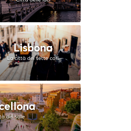
Lisbona
La città dei sette colli
cellona
tà del sole