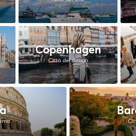
Copenhagen
Città del design
a
Bar
terna
Cit