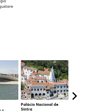
ggio
 gustare
Palácio Nacional de
Museo del Fado
Sintra
e e
Scopri la ricca storia e il