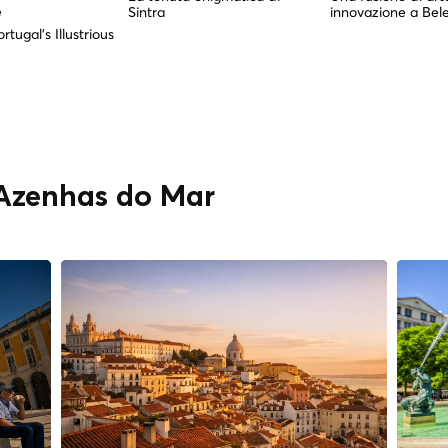
Sintra
innovazione a Be
e
tugal's Illustrious
" Azenhas do Mar