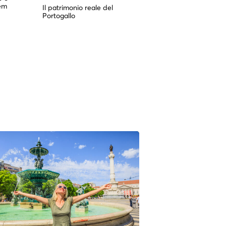
lem
significato culturale del 
Il patrimonio reale del
Portogallo