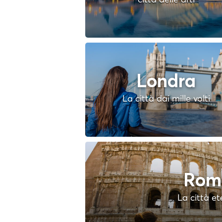
Londra
La città dai mille volti
Rom
La città e