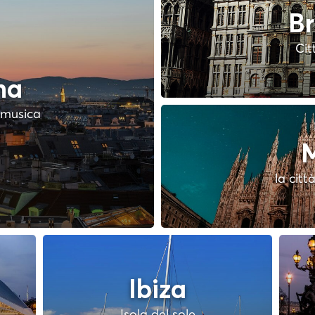
Br
Cit
na
a musica
M
la citt
Ibiza
Isola del sole