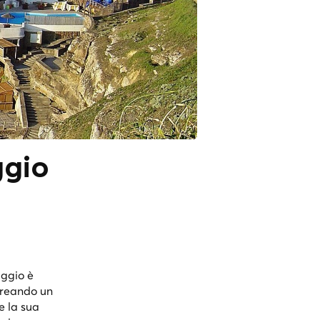
ggio
aggio è
creando un
e la sua