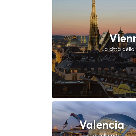
Vien
La città dell
Valencia
città delle arti