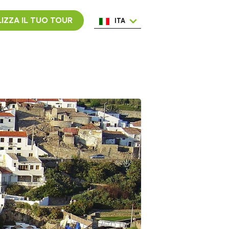
IZZA IL TUO TOUR
ITA
ENG
ESP
NED
POR
FRA