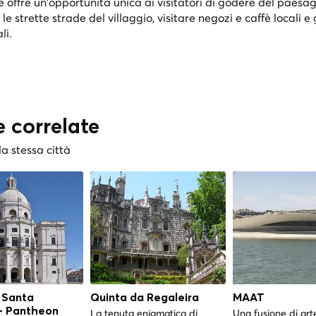
 offre un'opportunità unica ai visitatori di godere del paesa
 le strette strade del villaggio, visitare negozi e caffè locali e
li.
e correlate
la stessa città
 Santa
Quinta da Regaleira
MAAT
 - Pantheon
La tenuta enigmatica di
Una fusione di art