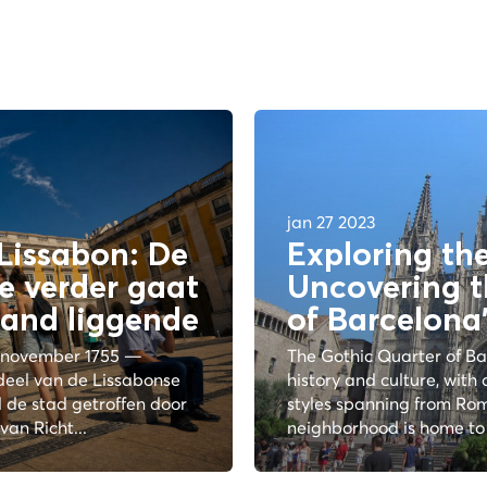
jan 27 2023
Lissabon: De
Exploring th
e verder gaat
Uncovering 
hand liggende
of Barcelona
1 november 1755 —
The Gothic Quarter of Bar
deel van de Lissabonse
history and culture, with 
 de stad getroffen door
styles spanning from Rom
an Richt...
neighborhood is home to 