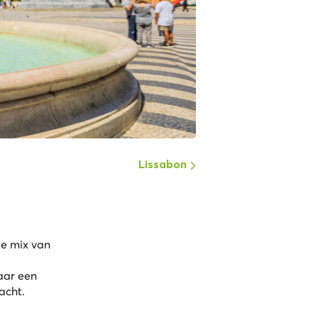
Lissabon
te mix van
maar een
acht.