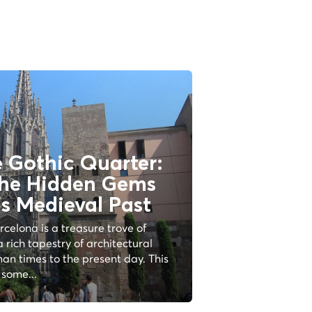
e Gothic Quarter:
the Hidden Gems
's Medieval Past
celona is a treasure trove of
a rich tapestry of architectural
an times to the present day. This
some...