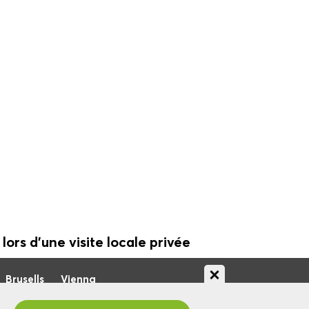
 lors d'une visite locale privée
Brusells
Vienna
angt uw Promo code na validatie