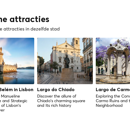
he attracties
 attracties in dezelfde stad
Belém in Lisbon
Largo do Chiado
Largo de Carm
g Manueline
Discover the allure of
Exploring the Con
e and Strategic
Chiado's charming square
Carmo Ruins and 
of Lisbon's
and Its rich history
Neighborhood
wer