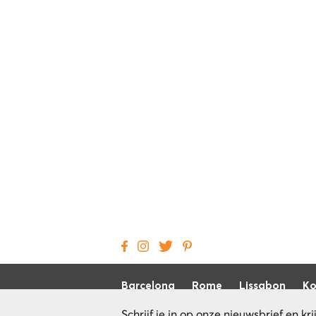
Barcelona
Rome
Lissabon
Ko
Schrijf je in op onze nieuwsbrief en kri