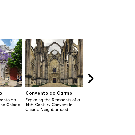
o
Convento do Carmo
Santa Justa Lift
vento do
Exploring the Remnants of a
Connecting the Baixa an
the Chiado
14th-Century Convent in
Carmo Neighborhoods
Chiado Neighborhood
through a 20th-Century L
Tower