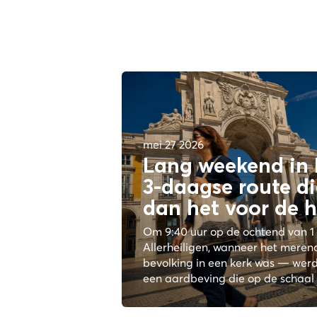
mei 27 2026
Lang weekend in 
3-daagse route di
dan het
voor de 
Om 9:40 uur op de ochtend van 
Allerheiligen, wanneer het meren
bevolking in een kerk was — werd
een aardbeving die op de schaal v