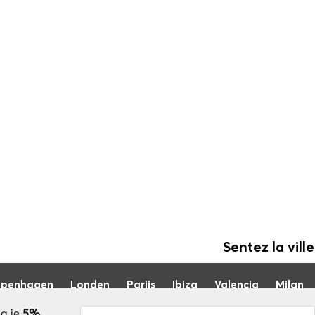
Sentez la ville
penhagen
Londen
Parijs
Ibiza
Valencia
Milan
jg je
5%
Je bent succesvol geabonneerd! U ontv