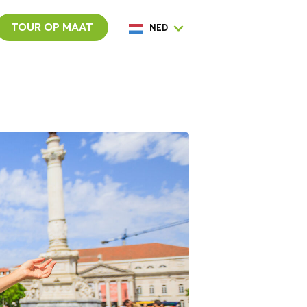
TOUR OP MAAT
NED
ENG
ESP
ITA
POR
FRA