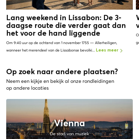
Lang weekend in Lissabon: De 3-
daagse route die verder gaat dan
het
voor de hand liggende
O
g
Om 9:40 uur op de ochtend van 1 november 1755 — Allerheiligen,
wanneer het merendeel van de Lissabonse bevolki...
Lees meer
Op zoek naar andere plaatsen?
Neem een kijkje en bekijk al onze rondleidingen
op andere locaties
Vienna
De stad van muziek