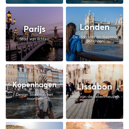
Londen
Parijs
De stad van de duizend
Stad van lichten
gezichten
Kopenhagen
Lissabon
Design Stad van het
Stad van de zeven heuvels
noorden