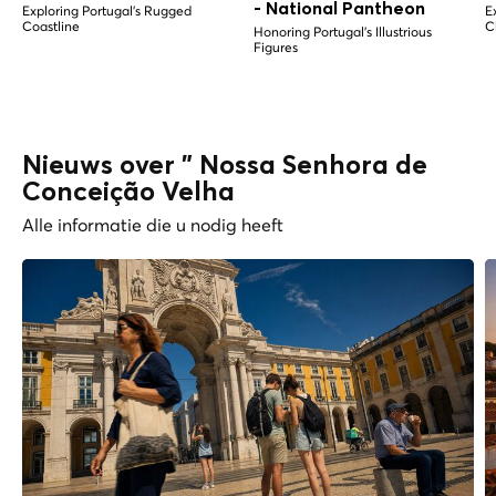
- National Pantheon
Exploring Portugal's Rugged
E
Coastline
C
Honoring Portugal's Illustrious
Figures
Nieuws over " Nossa Senhora de
Conceição Velha
Alle informatie die u nodig heeft