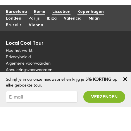
Barcelona
Rome
Lissabon
Kopenhagen
Londen
Parijs
Ibiza
Valencia
Milan
Brusells
Vienna
Local Cool Tour
Hoe het werkt
Privacybeleid
Algemene voorwaarden
Annuleringsvoorwaarden
Schrijf je in op onze nieuwsbrief en krijg je
5% KORTING
op
Blog
+34 675 176 220
elke geboekte tour.
Over nos
info@localcooltour.com
Je bent succesvol geabonneerd! U ontvangt uw
FAQ
Promo code na validatie van uw account!
NED
Word een gids
ENG
ESP
ITA
POR
© 2020 Local CoolTour. Alle rechten voorbehouden.
FRA