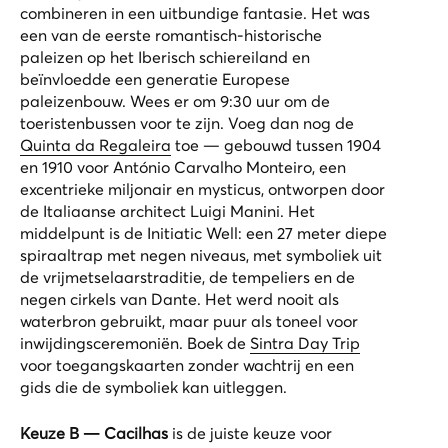
combineren in een uitbundige fantasie. Het was
een van de eerste romantisch-historische
paleizen op het Iberisch schiereiland en
beïnvloedde een generatie Europese
paleizenbouw. Wees er om 9:30 uur om de
toeristenbussen voor te zijn. Voeg dan nog de
Quinta da Regaleira
toe — gebouwd tussen 1904
en 1910 voor António Carvalho Monteiro, een
excentrieke miljonair en mysticus, ontworpen door
de Italiaanse architect Luigi Manini. Het
middelpunt is de Initiatic Well: een 27 meter diepe
spiraaltrap met negen niveaus, met symboliek uit
de vrijmetselaarstraditie, de tempeliers en de
negen cirkels van Dante. Het werd nooit als
waterbron gebruikt, maar puur als toneel voor
inwijdingsceremoniën. Boek de
Sintra Day Trip
voor toegangskaarten zonder wachtrij en een
gids die de symboliek kan uitleggen.
Keuze B — Cacilhas
is de juiste keuze voor