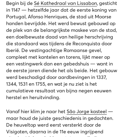
Begin bij de
Sé Kathedraal van Lissabon
, gesticht
in 1147 — hetzelfde jaar dat de eerste koning van
Portugal, Afonso Henriques, de stad uit Moorse
handen bevrijdde. Het werd bewust gebouwd op
de plek van de belangrijkste moskee van de stad,
een doelbewuste daad van heilige herschrijving
die standaard was tijdens de Reconquista door
Iberië. De vestingachtige Romaanse gevel,
compleet met kantelen en torens, lijkt meer op
een vestingwerk dan een gebedshuis — want in
de eerste jaren diende het als beide. Het gebouw
werd beschadigd door aardbevingen in 1337,
1344, 1531 en 1755, en wat je nu ziet is het
cumulatieve resultaat van bijna negen eeuwen
herstel en heruitvinding.
Vanaf hier klim je naar het
São Jorge kasteel
—
maar houd de juiste geschiedenis in gedachten.
De heuveltop werd eerst versterkt door de
Visigoten, daarna in de 11e eeuw ingrijpend