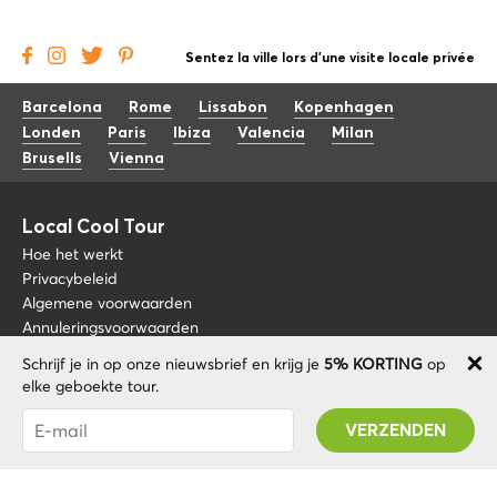
Sentez la ville lors d'une visite locale privée
Barcelona
Rome
Lissabon
Kopenhagen
Londen
Paris
Ibiza
Valencia
Milan
Brusells
Vienna
Local Cool Tour
Hoe het werkt
Privacybeleid
Algemene voorwaarden
Annuleringsvoorwaarden
Schrijf je in op onze nieuwsbrief en krijg je
5% KORTING
op
Blog
+34 675 176 220
elke geboekte tour.
Over nos
info@localcooltour.com
Je bent succesvol geabonneerd! U ontvangt uw
FAQ
Promo code na validatie van uw account!
NED
Word een gids
ENG
ESP