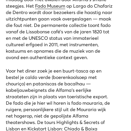
steegjes. Het
Fado Museum
op Largo do Chafariz
de Dentro wordt door bezoekers die haastig naar
uitzichtpunten gaan vaak overgeslagen — maak
die fout niet. De permanente collectie toont fado
vanaf de Lissabonse café's van de jaren 1820 tot
en met de UNESCO status van immaterieel
cultureel erfgoed in 2011, met instrumenten,
kostuums en opnames die de muziek van de
avond een authentieke context geven.
Voor het diner zoek je een buurt-tasca op en
bestel je
caldo verde
(boerenkoolsoep met
chouriço) en
pataniscas de bacalhau
—
kabeljauwbeignets die Alfama's eerlijke
straateten zijn in plaats van toeristische export.
De fado die je hier wil horen is
fado mouraria
, de
ruigere, persoonlijkere stijl uit de Mouraria wijk
net hogerop, niet de gepolijste Alfama
theatershows. De tours
Highlights & Secrets of
Lisbon
en
Kickstart Lisbon: Chiado & Baixa