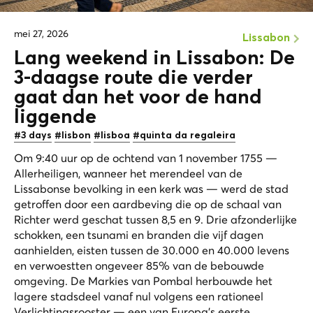
mei 27, 2026
Lissabon
Lang weekend in Lissabon: De
3-daagse route die verder
gaat dan het
voor de hand
liggende
#3 days
#lisbon
#lisboa
#quinta da regaleira
Om 9:40 uur op de ochtend van 1 november 1755 —
Allerheiligen, wanneer het merendeel van de
Lissabonse bevolking in een kerk was — werd de stad
getroffen door een aardbeving die op de schaal van
Richter werd geschat tussen 8,5 en 9. Drie afzonderlijke
schokken, een tsunami en branden die vijf dagen
aanhielden, eisten tussen de 30.000 en 40.000 levens
en verwoestten ongeveer 85% van de bebouwde
omgeving. De Markies van Pombal herbouwde het
lagere stadsdeel vanaf nul volgens een rationeel
Verlichtingsrooster — een van Europa's eerste