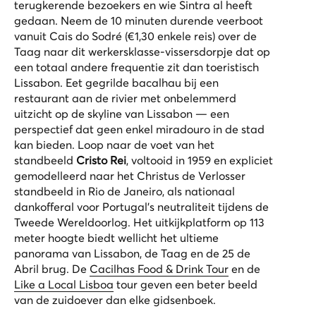
terugkerende bezoekers en wie Sintra al heeft
gedaan. Neem de 10 minuten durende veerboot
vanuit Cais do Sodré (€1,30 enkele reis) over de
Taag naar dit werkersklasse-vissersdorpje dat op
een totaal andere frequentie zit dan toeristisch
Lissabon. Eet gegrilde bacalhau bij een
restaurant aan de rivier met onbelemmerd
uitzicht op de skyline van Lissabon — een
perspectief dat geen enkel miradouro in de stad
kan bieden. Loop naar de voet van het
standbeeld
Cristo Rei
, voltooid in 1959 en expliciet
gemodelleerd naar het Christus de Verlosser
standbeeld in Rio de Janeiro, als nationaal
dankofferal voor Portugal’s neutraliteit tijdens de
Tweede Wereldoorlog. Het uitkijkplatform op 113
meter hoogte biedt wellicht het ultieme
panorama van Lissabon, de Taag en de 25 de
Abril brug. De
Cacilhas Food & Drink Tour
en de
Like a Local Lisboa
tour geven een beter beeld
van de zuidoever dan elke gidsenboek.