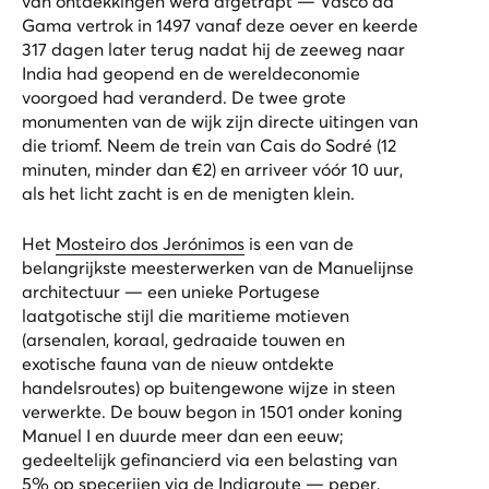
van ontdekkingen werd afgetrapt — Vasco da
Gama vertrok in 1497 vanaf deze oever en keerde
317 dagen later terug nadat hij de zeeweg naar
India had geopend en de wereldeconomie
voorgoed had veranderd. De twee grote
monumenten van de wijk zijn directe uitingen van
die triomf. Neem de trein van Cais do Sodré (12
minuten, minder dan €2) en arriveer vóór 10 uur,
als het licht zacht is en de menigten klein.
Het
Mosteiro dos Jerónimos
is een van de
belangrijkste meesterwerken van de Manuelijnse
architectuur — een unieke Portugese
laatgotische stijl die maritieme motieven
(arsenalen, koraal, gedraaide touwen en
exotische fauna van de nieuw ontdekte
handelsroutes) op buitengewone wijze in steen
verwerkte. De bouw begon in 1501 onder koning
Manuel I en duurde meer dan een eeuw;
gedeeltelijk gefinancierd via een belasting van
5% op specerijen via de Indiaroute — peper,