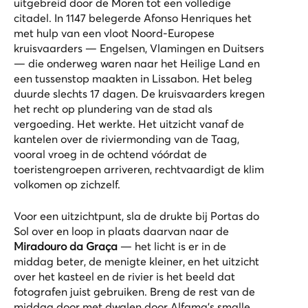
uitgebreid door de Moren tot een volledige
citadel. In 1147 belegerde Afonso Henriques het
met hulp van een vloot Noord-Europese
kruisvaarders — Engelsen, Vlamingen en Duitsers
— die onderweg waren naar het Heilige Land en
een tussenstop maakten in Lissabon. Het beleg
duurde slechts 17 dagen. De kruisvaarders kregen
het recht op plundering van de stad als
vergoeding. Het werkte. Het uitzicht vanaf de
kantelen over de riviermonding van de Taag,
vooral vroeg in de ochtend vóórdat de
toeristengroepen arriveren, rechtvaardigt de klim
volkomen op zichzelf.
Voor een uitzichtpunt, sla de drukte bij Portas do
Sol over en loop in plaats daarvan naar de
Miradouro da Graça
— het licht is er in de
middag beter, de menigte kleiner, en het uitzicht
over het kasteel en de rivier is het beeld dat
fotografen juist gebruiken. Breng de rest van de
middag door met dwalen door Alfama's smalle