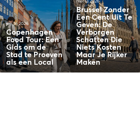
mei 13 2026
Brussel Zonder
Een Cent Uit Te
jun 16 2026
Geven: De
Copenhagen
Verborgen
Food Tour: Een
Schatten
Die
Gids om de
Niets Kosten
Stad te Proeven
Maar Je Rijker
als een
Local
Maken