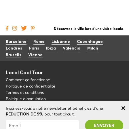
Découvrez la ville lors d'une visite locale
Barcelone
Rome
Lisbonne
Copenhague
Londres
Paris
Ibiza
Valencia
Milan
Brusells
Vienna
Local Cool Tour
Comment ça fonctionne
Politique de confidentialité
Termes et conditions
Politique d'annulation
Inscrivez-vous à notre newsletter et bénéficiez d'une
Blog
+34 675 176 220
RÉDUCTION DE 5%
pour tout circuit.
À propos de nous
info@localcooltour.com
Vous avez été abonné avec succès ! Vous
FAQ
recevrez votre code promotionnel après avoir
FRA