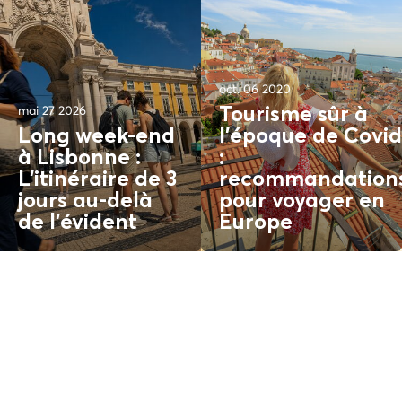
oct. 06 2020
mai 27 2026
Tourisme sûr à
Long week-end
l'époque de Covid
à Lisbonne :
:
L'itinéraire de 3
recommandation
jours au-delà
pour voyager en
de l'
évident
Europe