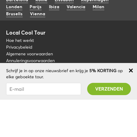
Barcelona
Rome
Lissabon
Kopenhagen
Londen
Parijs
Ibiza
Valencia
Milan
Brusells
Vienna
Local Cool Tour
Hoe het werkt
Privacybeleid
Algemene voorwaarden
Annuleringsvoorwaarden
Schrijf je in op onze nieuwsbrief en krijg je
5% KORTING
op
Blog
+34 675 176 220
elke geboekte tour.
Over nos
info@localcooltour.com
Je bent succesvol geabonneerd! U ontvangt uw
FAQ
Promo code na validatie van uw account!
NED
Word een gids
ENG
ESP
ITA
POR
© 2020 Local CoolTour. Alle rechten voorbehouden.
FRA