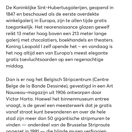
De Koninklijke Sint-Hubertusgalerijen, geopend in
1847 en beschouwd als de eerste overdekte
winkelgalerij in Europa, zijn te allen tijde gratis
toegankelijk. Het neorenaissance glazen gewelf
reikt 13 meter hoog boven een 213 meter lange
galerij met chocolatiers, boekhandels en theaters.
Koning Leopold I zelf opende het – en vandaag is
het nog altijd een van Europa’s meest elegante
gratis toevluchtsoorden op een regenachtige
middag.
Dan is er nog het Belgisch Stripcentrum (Centre
Belge de la Bande Dessinée), gevestigd in een Art
Nouveau-magazijn uit 1906 ontworpen door
Victor Horta. Hoewel het binnenmuseum entree
vraagt, is de gevel een meesterwerk dat je gratis
vanaf straat kunt bewonderen en over de hele
stad zijn meer dan 50 gigantische stripmuren te
vinden — onderdeel van de Brusselse Striproute
opgezet in 1991 — die blinde muren verfraaien.