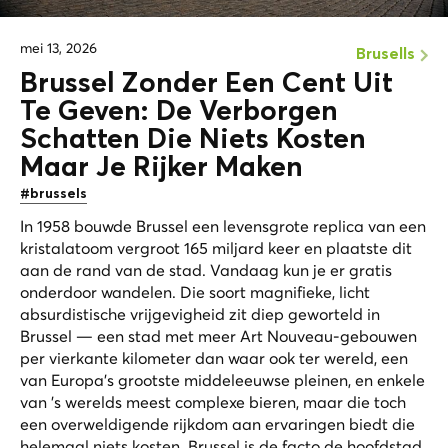
mei 13, 2026
Brusells
Brussel Zonder Een Cent Uit
Te Geven: De
Verborgen
Schatten
Die Niets Kosten
Maar Je Rijker Maken
#brussels
In 1958 bouwde Brussel een levensgrote replica van een
kristalatoom vergroot 165 miljard keer en plaatste dit
aan de rand van de stad. Vandaag kun je er gratis
onderdoor wandelen. Die soort magnifieke, licht
absurdistische vrijgevigheid zit diep geworteld in
Brussel — een stad met meer Art Nouveau-gebouwen
per vierkante kilometer dan waar ook ter wereld, een
van Europa's grootste middeleeuwse pleinen, en enkele
van 's werelds meest complexe bieren, maar die toch
een overweldigende rijkdom aan ervaringen biedt die
helemaal niets kosten. Brussel is de facto de hoofdstad