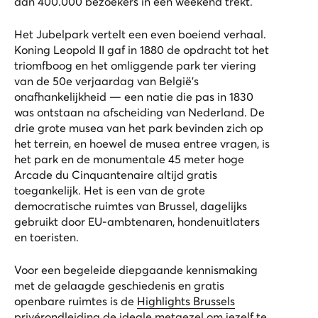
dan 400.000 bezoekers in één weekend trekt.
Het Jubelpark vertelt een even boeiend verhaal.
Koning Leopold II gaf in 1880 de opdracht tot het
triomfboog en het omliggende park ter viering
van de 50e verjaardag van België’s
onafhankelijkheid — een natie die pas in 1830
was ontstaan na afscheiding van Nederland. De
drie grote musea van het park bevinden zich op
het terrein, en hoewel de musea entree vragen, is
het park en de monumentale 45 meter hoge
Arcade du Cinquantenaire altijd gratis
toegankelijk. Het is een van de grote
democratische ruimtes van Brussel, dagelijks
gebruikt door EU-ambtenaren, hondenuitlaters
en toeristen.
Voor een begeleide diepgaande kennismaking
met de gelaagde geschiedenis en gratis
openbare ruimtes is de
Highlights Brussels
privérondleiding de ideale metgezel om jezelf te