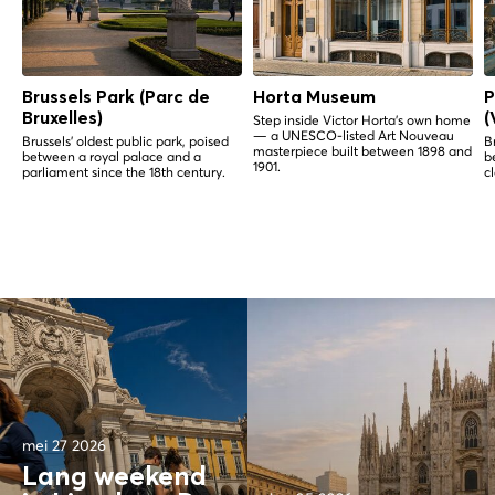
Brussels Park (Parc de
Horta Museum
P
Bruxelles)
(
Step inside Victor Horta's own home
— a UNESCO-listed Art Nouveau
Brussels' oldest public park, poised
B
masterpiece built between 1898 and
between a royal palace and a
b
1901.
parliament since the 18th century.
c
mei 27 2026
Lang weekend