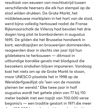
resultaat van eeuwen van machtsstrijd tussen
verschillende heersers die elk hun stempel op de
stad wilden drukken. De Grote Markt, het
middeleeuwse marktplein in het hart van de stad,
werd bijna volledig herbouwd nadat de Franse
Rijksmaarschalk de Villeroy had bevolen het drie
dagen lang plat te bombarderen in augustus
1695. De gilden die het Brusselse handwerk in
kant, wandtapijten en brouwerijen domineerden,
reageerden door in slechts vier jaar tijd hun
gildetekens te herbouwen — ditmaal in
uitbundige barokke gevels met bladgoud die
bezoekers sindsdien blijven imponeren. Vandaag
kost het niets om op de Grote Markt te staan,
maar UNESCO plaatste het in 1998 op de
Werelderfgoedlijst als "een van de mooiste
pleinen ter wereld." Elke twee jaar in half
augustus wordt het gehele plein van 77 bij 110
meter bedekt met een tapijt van 700.000 verse
begonia’s — een traditie gestart in 1971 die meer