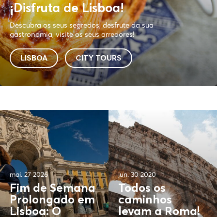
¡Disfruta de Lisboa!
Descubra os seus segredos, desfrute da sua
gastronomia, visite os seus arredores!
LISBOA
CITY TOURS
mai. 27 2026
jun. 30 2020
Fim de Semana
Todos os
Prolongado em
caminhos
Lisboa: O
levam a Roma!