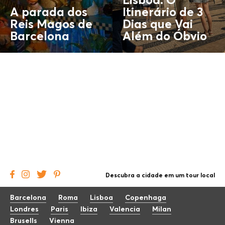
Lisboa: O
A parada dos
Itinerário de 3
Reis Magos de
Dias que Vai
Barcelona
Além do
Óbvio
Descubra a cidade em um tour local
Barcelona
Roma
Lisboa
Copenhaga
Londres
Paris
Ibiza
Valencia
Milan
Brusells
Vienna