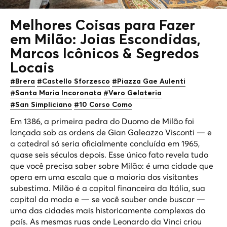
Melhores Coisas para Fazer
em Milão: Joias Escondidas,
Marcos Icônicos &
Segredos
Locais
#Brera
#Castello Sforzesco
#Piazza Gae Aulenti
#Santa Maria Incoronata
#Vero Gelateria
#San Simpliciano
#10 Corso Como
Em 1386, a primeira pedra do Duomo de Milão foi
lançada sob as ordens de Gian Galeazzo Visconti — e
a catedral só seria oficialmente concluída em 1965,
quase seis séculos depois. Esse único fato revela tudo
que você precisa saber sobre Milão: é uma cidade que
opera em uma escala que a maioria dos visitantes
subestima. Milão é a capital financeira da Itália, sua
capital da moda e — se você souber onde buscar —
uma das cidades mais historicamente complexas do
país. As mesmas ruas onde Leonardo da Vinci criou