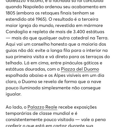
Galeazzo Visconti, e a fachada só foi concluída
quando Napoleão ordenou seu acabamento em
1805 (embora os retoques finais tenham se
estendido até 1965). O resultado é a terceira
maior igreja do mundo, revestida em mármore
Candoglia e repleta de mais de 3.400 estátuas
— mais do que qualquer outra catedral na Terra.
Aqui vai um conselho honesto que a maioria dos
guias não dá: evite a longa fila para o interior na
sua primeira visita e vá direto para os terraços do
telhado. Lá em cima, entre pináculos góticos e
estátuas douradas, com a
Piazza del Duomo
espalhada abaixo e os Alpes visíveis em um dia
claro, o Duomo se revela de forma que a nave
pouco iluminada simplesmente não consegue
igualar.
Ao lado, o
Palazzo Reale
recebe exposições
temporárias de classe mundial e é
consistentemente pouco visitado — vale a pena
conferir o que está em cartaz durante sua