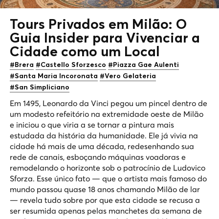
Tours Privados em Milão: O
Guia Insider para Vivenciar a
Cidade como um Local
#Brera
#Castello Sforzesco
#Piazza Gae Aulenti
#Santa Maria Incoronata
#Vero Gelateria
#San Simpliciano
Em 1495, Leonardo da Vinci pegou um pincel dentro de
um modesto refeitório na extremidade oeste de Milão
e iniciou o que viria a se tornar a pintura mais
estudada da história da humanidade. Ele já vivia na
cidade há mais de uma década, redesenhando sua
rede de canais, esboçando máquinas voadoras e
remodelando o horizonte sob o patrocínio de Ludovico
Sforza. Esse único fato — que o artista mais famoso do
mundo passou quase 18 anos chamando Milão de lar
— revela tudo sobre por que esta cidade se recusa a
ser resumida apenas pelas manchetes da semana de