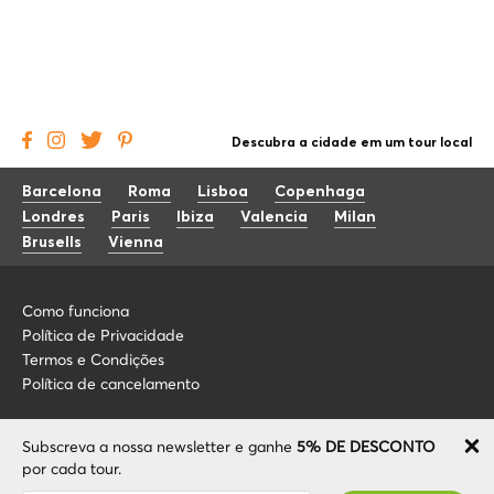
Descubra a cidade em um tour local
Barcelona
Roma
Lisboa
Copenhaga
Londres
Paris
Ibiza
Valencia
Milan
Brusells
Vienna
Como funciona
Política de Privacidade
Termos e Condições
Política de cancelamento
Blog
+34 675 176 220
Subscreva a nossa newsletter e ganhe
5% DE DESCONTO
Sobre nós
info@localcooltour.com
por cada tour.
FAQ