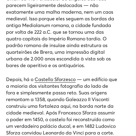
parecem ligeiramente deslocados — não
exatamente uma malha moderna, nem um caos
medieval. Isso porque eles seguem as bordas da
antiga
Mediolanum
romana, a cidade fundada
por volta de 222 a.C. que se tornou uma das
quatro capitais do Império Romano tardio. O
padrão romano de insulae ainda estrutura os
quarteirões de Brera, uma impressão digital
urbana de 2.000 anos escondida à vista sob os
bares de aperitivo e os antiquários.
Depois, há o
Castello Sforzesco
— um edifício que
a maioria dos visitantes fotografia do lado de
fora e simplesmente passa reto. Suas origens
remontam a 1358, quando Galeazzo II Visconti
construiu uma fortaleza aqui, na borda norte da
cidade medieval. Após Francesco Sforza assumir
o poder em 1450, o castelo foi reconstruído como
um verdadeiro palácio ducal, e em 1482 Ludovico
Sforza convidou Leonardo da Vinci para a corte.