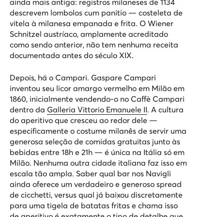
ainda mais antiga: registros milaneses de 1134
descrevem
lombolos cum panitio
— costeleta de
vitela à milanesa empanada e frita. O Wiener
Schnitzel austríaco, amplamente acreditado
como sendo anterior, não tem nenhuma receita
documentada antes do século XIX.
Depois, há o Campari. Gaspare Campari
inventou seu licor amargo vermelho em Milão em
1860, inicialmente vendendo-o no Caffè Campari
dentro da
Galleria Vittorio Emanuele II
. A cultura
do aperitivo que cresceu ao redor dele —
especificamente o costume milanês de servir uma
generosa seleção de comidas gratuitas junto às
bebidas entre 18h e 21h — é única na Itália só em
Milão. Nenhuma outra cidade italiana faz isso em
escala tão ampla. Saber qual bar nos Navigli
ainda oferece um verdadeiro e generoso spread
de cicchetti, versus qual já baixou discretamente
para uma tigela de batatas fritas e chama isso
de aperitivo é exatamente o tipo de detalhe que