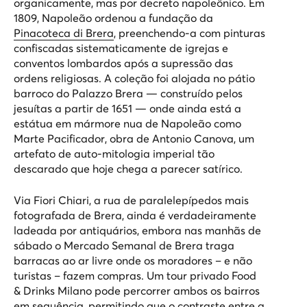
organicamente, mas por decreto napoleônico. Em
1809, Napoleão ordenou a fundação da
Pinacoteca di Brera
, preenchendo-a com pinturas
confiscadas sistematicamente de igrejas e
conventos lombardos após a supressão das
ordens religiosas. A coleção foi alojada no pátio
barroco do Palazzo Brera — construído pelos
jesuítas a partir de 1651 — onde ainda está a
estátua em mármore nua de Napoleão como
Marte Pacificador, obra de Antonio Canova, um
artefato de auto-mitologia imperial tão
descarado que hoje chega a parecer satírico.
Via Fiori Chiari, a rua de paralelepípedos mais
fotografada de Brera, ainda é verdadeiramente
ladeada por antiquários, embora nas manhãs de
sábado o Mercado Semanal de Brera traga
barracas ao ar livre onde os moradores – e não
turistas – fazem compras. Um
tour privado Food
& Drinks Milano
pode percorrer ambos os bairros
em sequência, permitindo que o contraste entre a