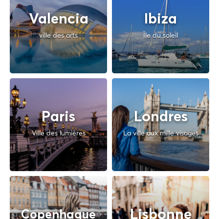
Valencia
Ibiza
ville des arts
Île du soleil
Paris
Londres
Ville des lumières
La ville aux mille visages
Lisbonne
Copenhague