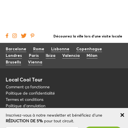
Découvrez la ville lors d'une visite locale
Barcelone
Rome
Lisbonne
Copenhague
Londres
Paris
Ibiza
Valencia
Milan
Brusells
Vienna
Local Cool Tour
Comment ça fonctionne
Politique de confidentialité
Termes et conditions
Politique d'annulation
Inscrivez-vous à notre newsletter et bénéficiez d'une
Blog
+34 675 176 220
RÉDUCTION DE 5%
pour tout circuit.
À propos de nous
info@localcooltour.com
Vous avez été abonné avec succès ! Vous