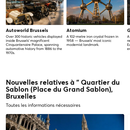
Autoworld Brussels
Atomium
G
Over 300 historic vehicles displayed
A 102-metre iron crystal frozen in
A
inside Brussels' magnificent
1958 — Brussels' most iconic
r
Cinquantenaire Palace, spanning
modernist landmark.
E
automotive history from 1886 to the
e
1970s.
Nouvelles relatives à " Quartier du
Sablon (Place du Grand Sablon),
Bruxelles
Toutes les informations nécessaires