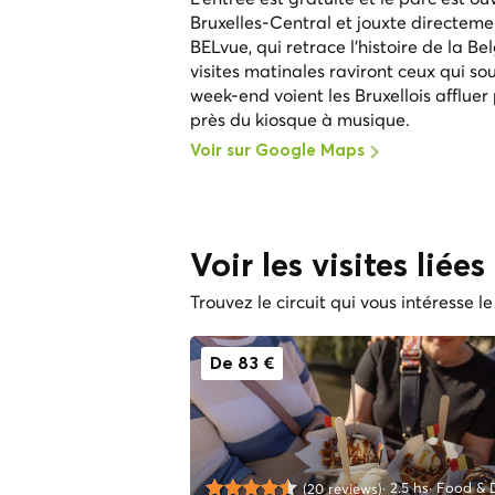
Bruxelles-Central et jouxte directem
BELvue, qui retrace l'histoire de la 
visites matinales raviront ceux qui sou
week-end voient les Bruxellois affluer
près du kiosque à musique.
Voir sur Google Maps
Voir les visites liée
Trouvez le circuit qui vous intéresse le
De 83 €
2.5 hs
Food & D
(20 reviews)