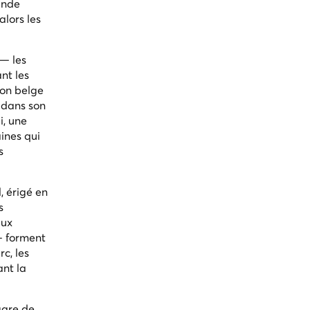
ande
lors les
 — les
nt les
ion belge
 dans son
i, une
ines qui
s
, érigé en
s
aux
— forment
c, les
ant la
 gare de