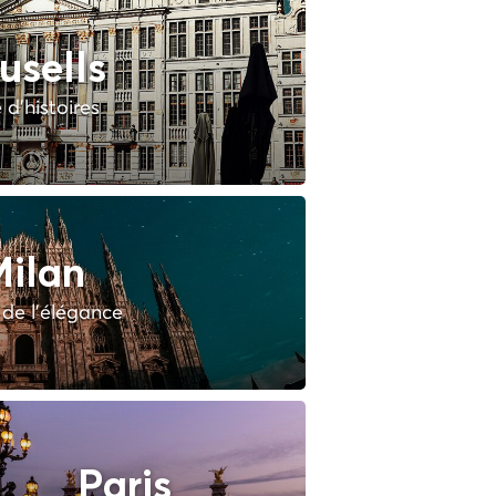
usells
e d'histoires
ilan
e de l'élégance
Paris