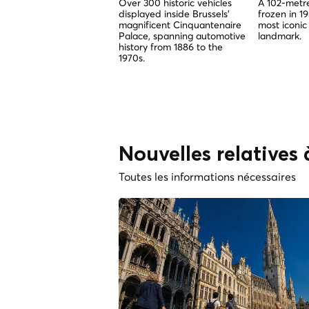
Over 300 historic vehicles
A 102-metre
displayed inside Brussels'
frozen in 1
magnificent Cinquantenaire
most iconic
Palace, spanning automotive
landmark.
history from 1886 to the
1970s.
Nouvelles relatives 
Toutes les informations nécessaires