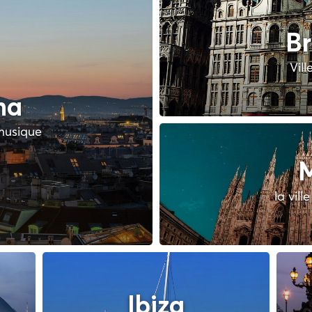
Br
Vill
na
 musique
M
la vill
Ibiza