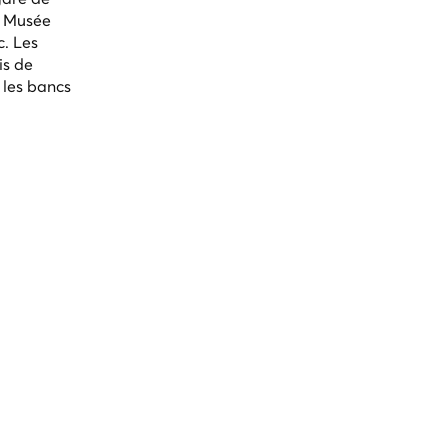
e Musée
c. Les
is de
 les bancs