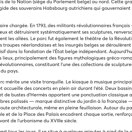
lais de la Nation (siège du Parlement belge) au nord. Cette gr
gide des souverains Habsbourg autrichiens qui gouvernaient a
aire chargée. En 1793, des militants révolutionnaires français
ieux et détruisirent systématiquement ses sculptures, renversa
nt les allées. Le parc fut également le théâtre de la Révolut
s troupes néerlandaises et les insurgés belges se déroulèrent
isif dans la fondation de l'État belge indépendant. Aujourd'hu
s lieux, principalement des figures mythologiques gréco-roma
volutionnaires, constituant l'une des collections de sculpture
s du pays.
rc mérite une visite tranquille. Le kiosque à musique principal
et accueille des concerts en plein air durant l'été. Deux bassin
et de bustes d'Hermès apportent une ponctuation classique 
rbres palissés — marque distinctive du jardin à la française 
oute architecturale, même en pleine feuillaison. Autour du par
e et de la Place des Palais encadrent chaque sortie, renforç
vant de l'urbanisme du XVIIIe siècle.
vert tous les jours. Il se situe à quelques minutes à pied de la