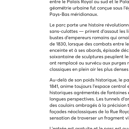
entre le Palais Royal au sud et le Pa
géométrie urbaine fut conçue sous l'é
Pays-Bas méridionaux.
Le parc porte une histoire révolutionn
sans-culottes — prirent d'assaut les l
bustes d'empereurs romains qui ornaie
de 1830, lorsque des combats entre le
enceinte et à ses abords, épisode déc
soixantaine de sculptures peuplent le
ont remplacé ou survécu aux purges ré
classiques en plein air les plus dense
Au-delà de son poids historique, le pa
1841, anime toujours l'espace central 
historiques agrémentés de fontaines 
longues perspectives. Les tunnels d'a
des couloirs ombragés à la précision t
façades néoclassiques de la Rue Royal
sensation de traverser un fragment vi
L'entrée est gratuite et le parc est ou