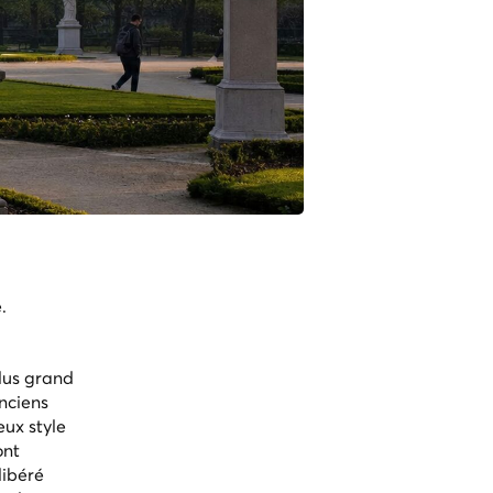
.
lus grand
Anciens
eux style
ont
libéré