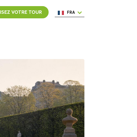
ISEZ VOTRE TOUR
FRA
ENG
ESP
ITA
NED
POR