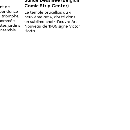
Bande Dessinée (Belgian
Sablon
Comic Strip Center)
nt de
Le chef-d'œuvre bruxello
dépendance
gothique brabançon, né 
Le temple bruxellois du «
 triomphe,
miracle et orné de super
neuvième art », abrité dans
enommée
vitraux médiévaux.
un sublime chef-d'œuvre Art
tes jardins
Nouveau de 1906 signé Victor
ensemble.
Horta.