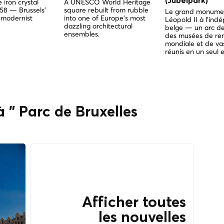
(Jubelpark)
 iron crystal
A UNESCO World Heritage
958 — Brussels'
square rebuilt from rubble
Le grand monume
 modernist
into one of Europe's most
Léopold II à l'in
dazzling architectural
belge — un arc de
ensembles.
des musées de r
mondiale et de vas
réunis en un seul 
à " Parc de Bruxelles
Afficher toutes
les nouvelles