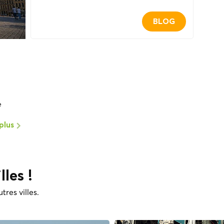
BLOG
e
plus
lles !
tres villes.