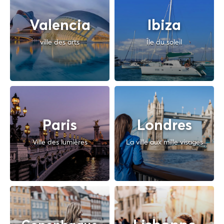
Valencia
Ibiza
ville des arts
Île du soleil
Paris
Londres
Ville des lumières
La ville aux mille visages