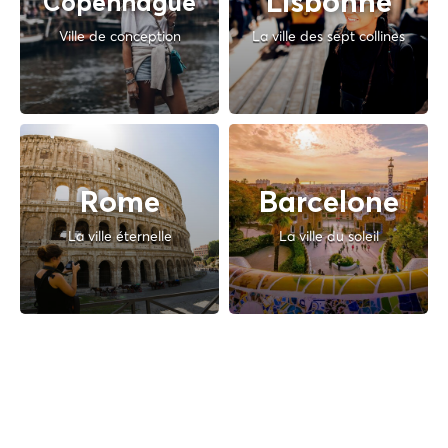
Lisbonne
Copenhague
Ville de conception
La ville des sept collines
Rome
Barcelone
La ville éternelle
La ville du soleil