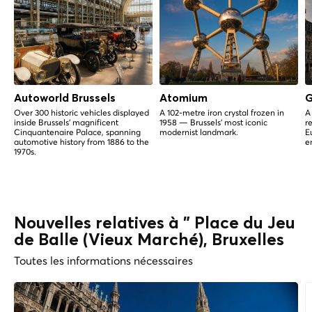
Autoworld Brussels
Atomium
G
Over 300 historic vehicles displayed
A 102-metre iron crystal frozen in
A
inside Brussels' magnificent
1958 — Brussels' most iconic
r
Cinquantenaire Palace, spanning
modernist landmark.
E
automotive history from 1886 to the
e
1970s.
Nouvelles relatives à " Place du Jeu
de Balle (Vieux Marché), Bruxelles
Toutes les informations nécessaires