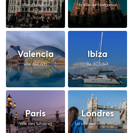
Ville d'histoires
la ville de l'élégance
Valencia
Ibiza
ville des arts
Île du soleil
Paris
Londres
Ville des lumières
La ville aux mille visages