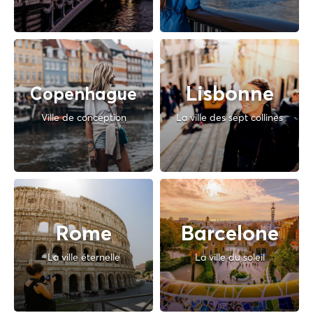
Lisbonne
Copenhague
Ville de conception
La ville des sept collines
Rome
Barcelone
La ville éternelle
La ville du soleil