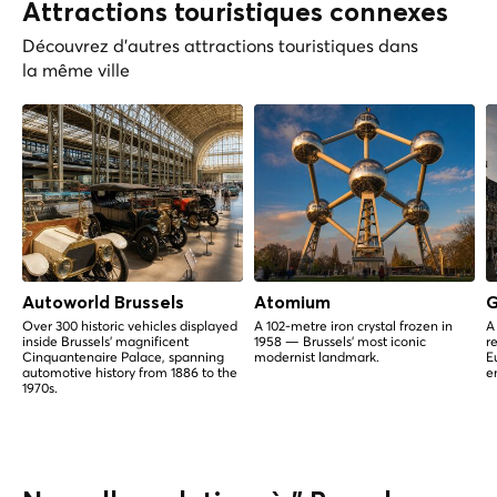
Attractions touristiques connexes
Découvrez d'autres attractions touristiques dans
la même ville
Autoworld Brussels
Atomium
G
Over 300 historic vehicles displayed
A 102-metre iron crystal frozen in
A
inside Brussels' magnificent
1958 — Brussels' most iconic
r
Cinquantenaire Palace, spanning
modernist landmark.
E
automotive history from 1886 to the
e
1970s.