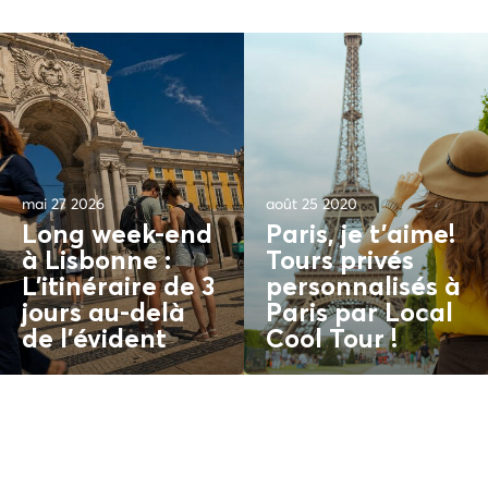
mai 27 2026
août 25 2020
Long week-end
Paris, je t'aime!
à Lisbonne :
Tours privés
L'itinéraire de 3
personnalisés à
jours au-delà
Paris par Local
de l'
évident
Cool Tour !