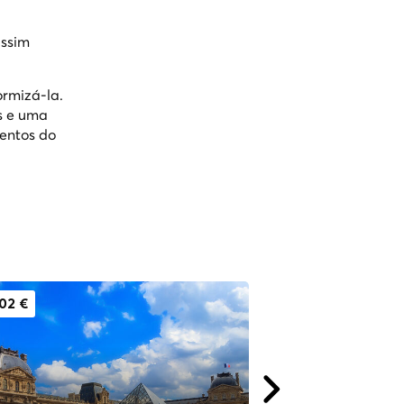
assim
ormizá-la.
os e uma
entos do
02 €
De 35 €