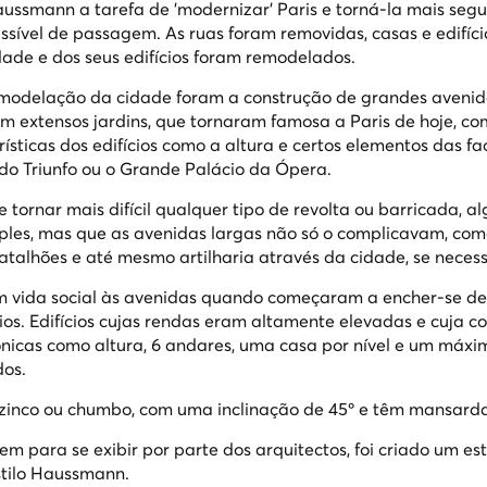
aussmann a tarefa de 'modernizar' Paris e torná-la mais segu
ssível de passagem. As ruas foram removidas, casas e edifíci
ade e dos seus edifícios foram remodelados.
 remodelação da cidade foram a construção de grandes avenid
om extensos jardins, que tornaram famosa a Paris de hoje, co
erísticas dos edifícios como a altura e certos elementos das f
do Triunfo ou o Grande Palácio da Ópera.
e tornar mais difícil qualquer tipo de revolta ou barricada, a
imples, mas que as avenidas largas não só o complicavam, c
atalhões e até mesmo artilharia através da cidade, se necess
 vida social às avenidas quando começaram a encher-se de
cios. Edifícios cujas rendas eram altamente elevadas e cuja c
ónicas como altura, 6 andares, uma casa por nível e um máxi
dos.
e zinco ou chumbo, com uma inclinação de 45º e têm mansard
m para se exibir por parte dos arquitectos, foi criado um es
stilo Haussmann.