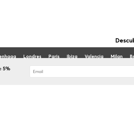
Descub
enhaga
Londres
Paris
Ibiza
Valencia
Milan
Br
he
5%
Foi subscrito com sucesso! Receberá o se
conta!
Blog
Sobre nós
FAQ
Torne-se um guia
© 2020