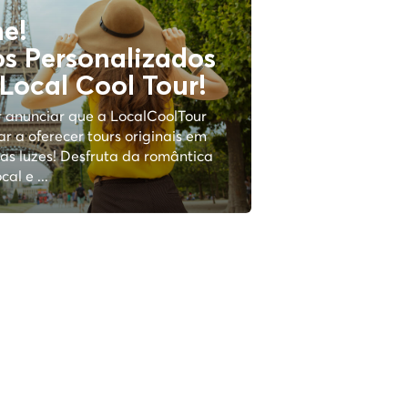
me!
os Personalizados
 Local Cool Tour!
r anunciar que a LocalCoolTour
r a oferecer tours originais em
das luzes! Desfruta da romântica
al e ...