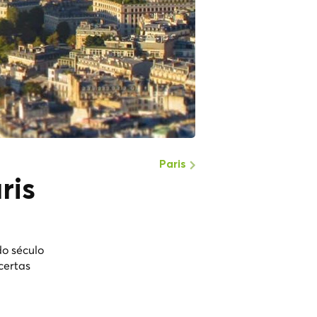
Paris
ris
do século
certas