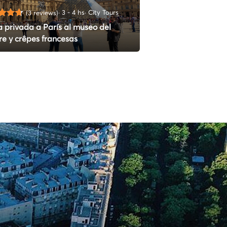
(65 review
3 - 4 hs
City Tours
(3 reviews)
Kickstart Pari
a privada a París al museo del
Principais Atra
re y crêpes francesas
Visitantes