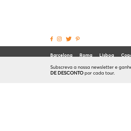
Barcelona
Roma
Lisboa
Cop
Subscreva a nossa newsletter e gan
DE DESCONTO
por cada tour.
Como funciona
Política de Privacidade
Termos e Condições
Política de cancelamento