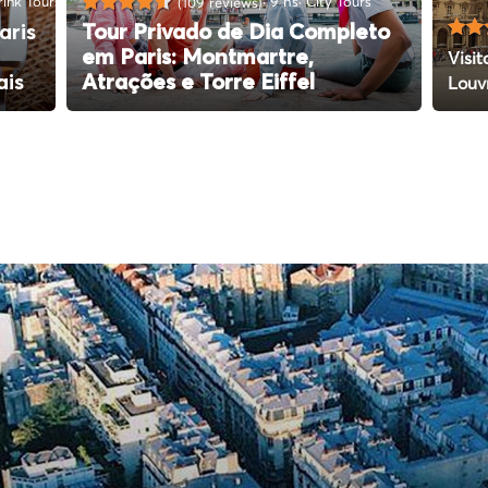
ink Tours
9 hs
City Tours
(109 reviews)
aris
Tour Privado de Dia Completo
em Paris: Montmartre,
Visit
ais
Atrações e Torre Eiffel
Louv