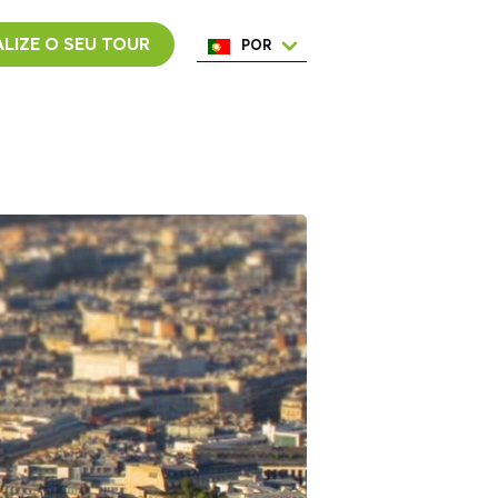
LIZE O SEU TOUR
POR
ENG
ESP
ITA
NED
FRA