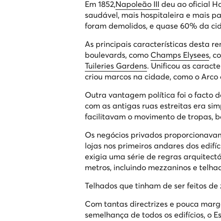
Em 1852,
Napoleão III
deu ao oficial H
saudável, mais hospitaleira e mais pa
foram demolidos, e quase 60% da cid
As principais características desta
boulevards, como
Champs Elysees
, c
Tuileries Gardens
. Unificou as caract
criou marcos na cidade, como o Arco 
Outra vantagem política foi o facto d
com as antigas ruas estreitas era s
facilitavam o movimento de tropas, b
Os negócios privados proporcionavam
lojas nos primeiros andares dos edifí
exigia uma série de regras arquitect
metros, incluindo mezzaninos e telha
Telhados que tinham de ser feitos d
Com tantas directrizes e pouca marge
semelhança de todos os edifícios, o E