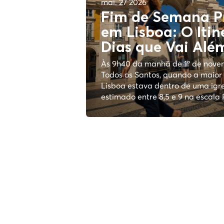
mai. 27 2026
Fim de Semana P
em Lisboa: O Itin
Dias que Vai Alé
Às 9h40 da manhã de 1º de nove
Todos os Santos, quando a maior
Lisboa estava dentro de uma ig
estimado entre 8,5 e 9 na escala Ri