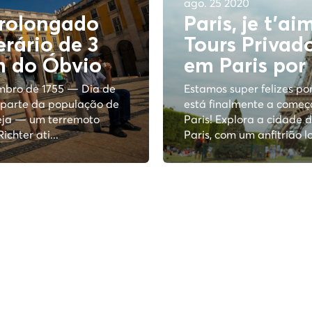
ago. 25 2020
rolongado
Paris, je t'ai
erário de 3
Tours Privad
m do
Óbvio
em Paris por
mbro de 1755 — Dia de
Estamos super felizes po
 parte da população de
está finalmente a começa
reja — um terremoto
Paris! Explora a cidade 
chter ati...
Paris, com um anfitrião loc