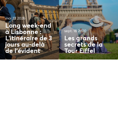
mai 27 2026
Long week-end
sept. 18 2020
à Lisbonne :
L'itinéraire de 3
Les grands
jours au-delà
secrets de la
de l'
évident
Tour Eiffel