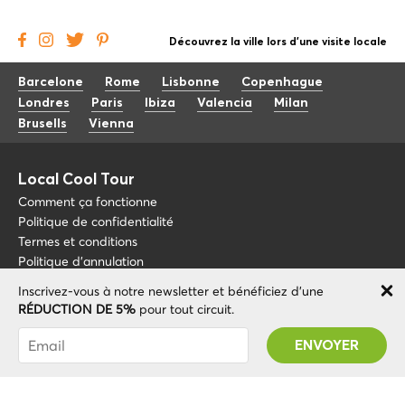
Découvrez la ville lors d'une visite locale
Barcelone
Rome
Lisbonne
Copenhague
Londres
Paris
Ibiza
Valencia
Milan
Brusells
Vienna
Local Cool Tour
Comment ça fonctionne
Politique de confidentialité
Termes et conditions
Politique d'annulation
Inscrivez-vous à notre newsletter et bénéficiez d'une
Blog
+34 675 176 220
RÉDUCTION DE 5%
pour tout circuit.
À propos de nous
info@localcooltour.com
Vous avez été abonné avec succès ! Vous
FAQ
recevrez votre code promotionnel après avoir
FRA
Devenez guide
ENG
validé votre compte !
ESP
ITA