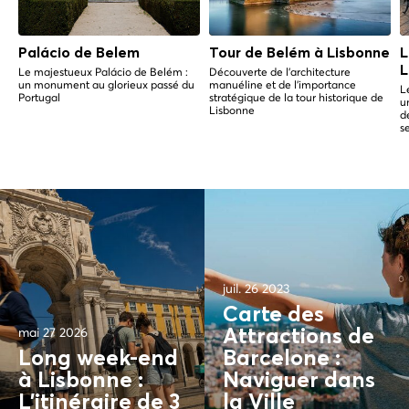
Palácio de Belem
Tour de Belém à Lisbonne
L
L
Le majestueux Palácio de Belém :
Découverte de l'architecture
un monument au glorieux passé du
manuéline et de l'importance
L
Portugal
stratégique de la tour historique de
u
Lisbonne
d
s
juil. 26 2023
Carte des
mai 27 2026
Attractions de
Long week-end
Barcelone :
à Lisbonne :
Naviguer dans
L'itinéraire de 3
la Ville