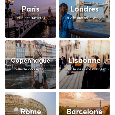
Paris
Londres
Ville des lumières
La ville aux mille visages
Lisbonne
Copenhague
Ville de conception
La ville des sept collines
Rome
Barcelone