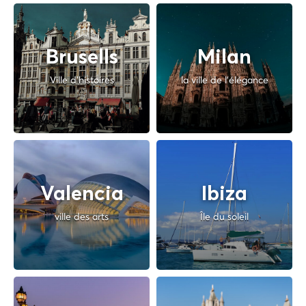
Brusells
Milan
Ville d'histoires
la ville de l'élégance
Valencia
Ibiza
ville des arts
Île du soleil