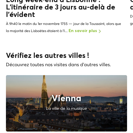
L'itinéraire de 3 jours au-delà de
l'
évident
D
g
À 9h40 le matin du 1er novembre 1755 — jour de la Toussaint, alors que
la majorité des Lisboètes étaient à l'i...
En savoir plus
Vérifiez les autres villes !
Découvrez toutes nos visites dans d'autres villes.
Vienna
La ville de la musique