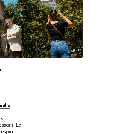
e
milia
ux
assant. La
respire,