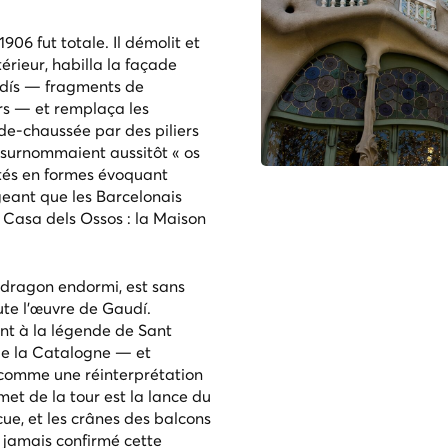
906 fut totale. Il démolit et
térieur, habilla la façade
adís — fragments de
rs — et remplaça les
de-chaussée par des piliers
 surnommaient aussitôt « os
ptés en formes évoquant
geant que les Barcelonais
t
Casa dels Ossos
: la Maison
 dragon endormi, est sans
ute l'œuvre de Gaudí.
ent à la légende de Sant
de la Catalogne — et
 comme une réinterprétation
et de la tour est la lance du
ncue, et les crânes des balcons
 jamais confirmé cette