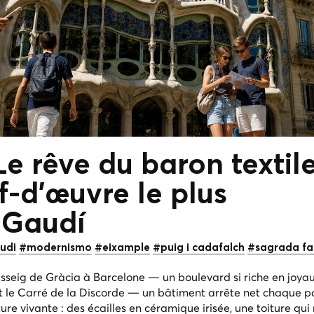
Le rêve du baron textil
ef-d'œuvre
le plus
 Gaudí
udi
#modernismo
#eixample
#puig i cadafalch
#sagrada fa
asseig de Gràcia à Barcelone — un boulevard si riche en joya
nt le Carré de la Discorde — un bâtiment arrête net chaque p
re vivante : des écailles en céramique irisée, une toiture qui 