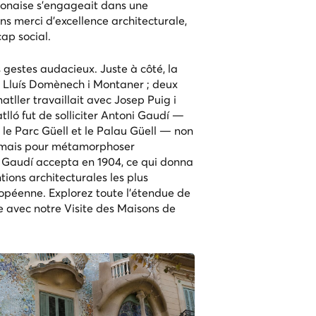
elonaise s'engageait dans une
ns merci d'excellence architecturale,
cap social.
s gestes audacieux. Juste à côté, la
 Lluís Domènech i Montaner ; deux
matller travaillait avec Josep Puig i
lló fut de solliciter Antoni Gaudí —
 le Parc Güell et le Palau Güell — non
, mais pour métamorphoser
. Gaudí accepta en 1904, ce qui donna
tions architecturales les plus
ropéenne. Explorez toute l'étendue de
e avec notre
Visite des Maisons de