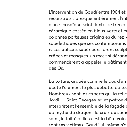
L'intervention de Gaudí entre 1904 et 1
reconstruisit presque entièrement l'in
d'une mosaïque scintillante de trenc
céramique cassée en bleus, verts et o
colonnes porteuses originales du rez-
squelettiques que ses contemporains
». Les balcons supérieurs furent scul
crânes et masques, un motif si déran
commencèrent à appeler le bâtimen
des Os.
La toiture, arquée comme le dos d'un
doute l'élément le plus débattu de to
Nombreux sont les experts qui la reli
Jordi — Saint Georges, saint patron 
interprètent l'ensemble de la façade
du mythe du dragon : la croix au somm
saint, le toit écailleux est la bête vai
sont ses victimes. Gaudí lui-même n'a