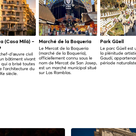
a (Casa Milà) –
Marché de la Boqueria
Park Güell
e
Le Mercat de la Boqueria
Le parc Güell est 
(marché de la Boqueria),
la plénitude artist
chef-d'œuvre civil
officiellement connu sous le
Gaudí, appartenan
un bâtiment vivant
nom de Mercat de San Josep,
période naturaliste
 qui a brisé toutes
est un marché municipal situé
e l'architecture du
sur Las Ramblas.
e siècle.