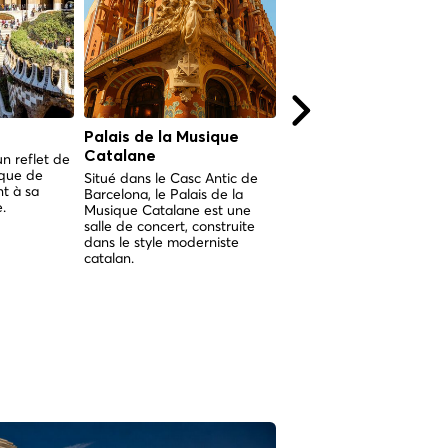
Palais de la Musique
Casa Batlló
Catalane
un reflet de
Antoni Gaudí a redessiné
ique de
bâtiment original pour la
Situé dans le Casc Antic de
t à sa
famille Batlló, obtenant c
Barcelona, le Palais de la
.
est considéré comme l'u
Musique Catalane est une
ses chefs-d'œuvre.
salle de concert, construite
dans le style moderniste
catalan.