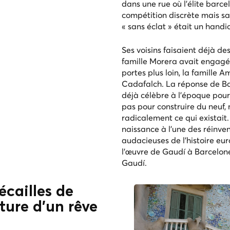
dans une rue où l'élite barc
compétition discrète mais sa
« sans éclat » était un handi
Ses voisins faisaient déjà de
famille Morera avait engagé
portes plus loin, la famille A
Cadafalch. La réponse de Bat
déjà célèbre à l'époque pour
pas pour construire du neuf
radicalement ce qui existait
naissance à l'une des réinven
audacieuses de l'histoire eu
l'œuvre de Gaudí à Barcelon
Gaudí
.
écailles de
ture d'un rêve