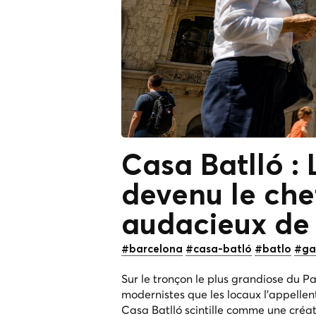
Casa Batlló : 
devenu le ch
audacieux
de
#barcelona
#casa-batló
#batlo
#ga
Sur le tronçon le plus grandiose du P
modernistes que les locaux l'appelle
Casa Batlló scintille comme une créatu