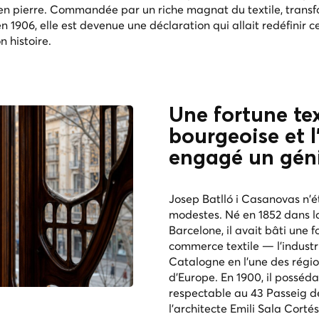
 en pierre. Commandée par un riche magnat du textile, trans
n 1906, elle est devenue une déclaration qui allait redéfinir c
n histoire.
Une fortune tex
bourgeoise et 
engagé un gén
Josep Batlló i Casanovas n'
modestes. Né en 1852 dans la 
Barcelone, il avait bâti une 
commerce textile — l'industr
Catalogne en l'une des régi
d'Europe. En 1900, il posséd
respectable au 43 Passeig de
l'architecte Emili Sala Corté