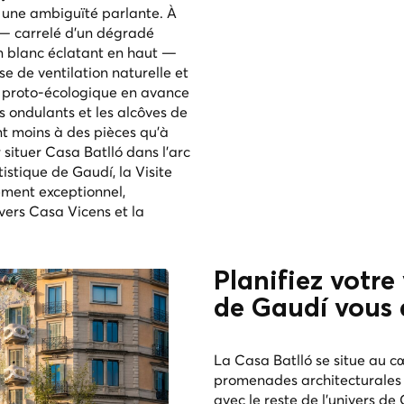
t une ambiguïté parlante. À
al — carrelé d'un dégradé
un blanc éclatant en haut —
 de ventilation naturelle et
me proto-écologique en avance
s ondulants et les alcôves de
t moins à des pièces qu'à
 situer Casa Batlló dans l'arc
rtistique de Gaudí, la
Visite
ment exceptionnel,
 vers Casa Vicens et la
Planifiez votre 
de Gaudí vous 
La Casa Batlló se situe au c
promenades architecturales
avec le reste de l'univers de