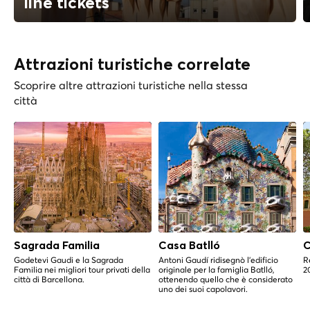
line tickets
Attrazioni turistiche correlate
Scoprire altre attrazioni turistiche nella stessa
città
Sagrada Familia
Casa Batlló
C
Godetevi Gaudi e la Sagrada
Antoni Gaudí ridisegnò l'edificio
R
Familia nei migliori tour privati della
originale per la famiglia Batlló,
2
città di Barcellona.
ottenendo quello che è considerato
uno dei suoi capolavori.