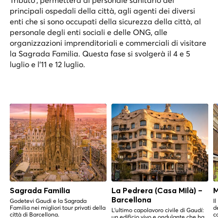
principali ospedali della città, agli agenti dei diversi
enti che si sono occupati della sicurezza della città, al
personale degli enti sociali e delle ONG, alle
organizzazioni imprenditoriali e commerciali di visitare
la Sagrada Familia. Questa fase si svolgerà il 4 e 5
luglio e l'11 e 12 luglio.
Sagrada Familia
La Pedrera (Casa Milà) –
M
Barcellona
Godetevi Gaudi e la Sagrada
I
Familia nei migliori tour privati della
d
L'ultimo capolavoro civile di Gaudí:
città di Barcellona.
c
un edificio vivo e ondulante che ha