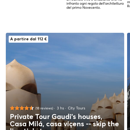
m
infranto ogni regola dell'architettura
R
del primo Novecento.
A partire dal 112 €
3 hs
City Tours
(18 reviews)
Private Tour Gaudi's houses,
Casa Milá, casa viçens -- skip the