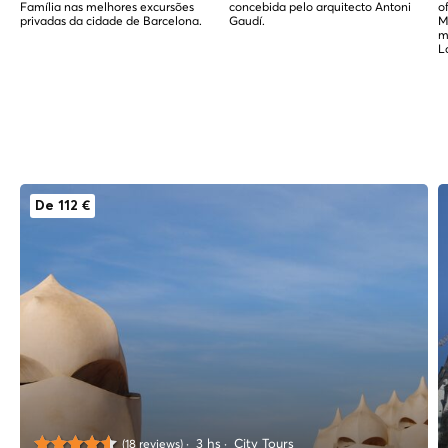
Família nas melhores excursões
concebida pelo arquitecto Antoni
o
privadas da cidade de Barcelona.
Gaudí.
M
m
L
De 112 €
3 hs
City Tours
(18 reviews)