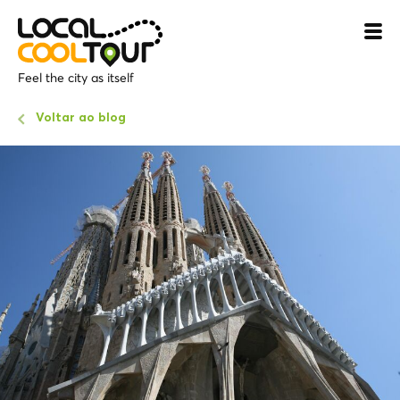
Feel the city as itself
Voltar ao blog