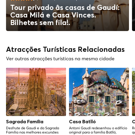
Tour privado âs casas de Gaudí:
Casa Milá e Casa Vinces.
Bilhetes sem fila!.
Atracções Turísticas Relacionadas
Ver outras atracções turísticas na mesma cidade
Sagrada Familia
Casa Batlló
C
Desfrute de Gaudi e da Sagrada
Antoni Gaudí redesenhou o edifício
R
Família nas melhores excursões
original para a família Batlló,
q