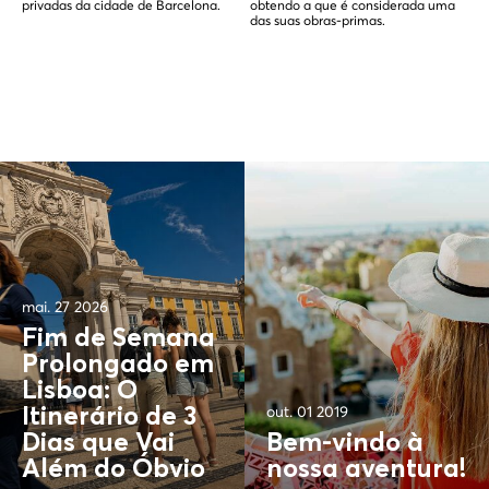
privadas da cidade de Barcelona.
obtendo a que é considerada uma
das suas obras-primas.
mai. 27 2026
Fim de Semana
Prolongado em
Lisboa: O
out. 01 2019
Itinerário de 3
Dias que Vai
Bem-vindo à
Além do
Óbvio
nossa aventura!