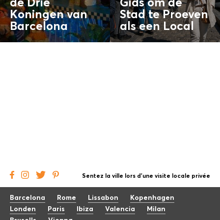
de Drie
Gids om de
Koningen van
Stad te Proeven
Barcelona
als een
Local
Sentez la ville lors d'une visite locale privée
Barcelona
Rome
Lissabon
Kopenhagen
Londen
Paris
Ibiza
Valencia
Milan