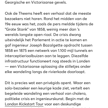
Georgische en Victoriaanse gevels.
Ook de Theems heeft een verhaal dat de meeste
bezoekers niet horen. Rond het midden van de
19e eeuw was het, zoals de pers meldde tijdens de
"Grote Stank" van 1858, weinig meer dan 's
werelds langste open riool. De crisis dwong
uiteindelijk het Parlement in actie te komen en
gaf ingenieur Joseph Bazalgette opdracht tussen
1858 en 1875 een netwerk van 1.100 mijl tunnels en
interceptierioolbuizen aan te leggen. Diezelfde
infrastructuur functioneert nog steeds in Londen
— een Victoriaanse oplossing die stilletjes onder
elke wandeling langs de rivierkade doorloopt.
Dit is precies wat een privégids opent. Waar een
solo-bezoeker een keurige kade ziet, vertelt een
begeleide wandeling een verhaal van cholera,
politieke crisis en ingenieurskunst. Begin met de
London Kickstart Tour
voor een deskundige