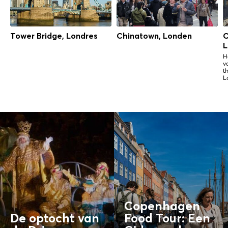
Tower Bridge, Londres
Chinatown, Londen
C
L
H
v
t
L
Copenhagen
De optocht van
Food Tour: Een