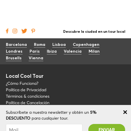
Descubre la ciudad en un tour local
Barcelona
Roma
Lisboa
Copenhagen
Londres
Paris
Ibiza
Valencia
Milan
Brusells
Vienna
Local Cool Tour
¿Cómo Funciona?
Política de Privacidad
Términos & condiciones
Política de Cancelación
Subscríbete a nuestra newsletter y obtén un
5%
Blog
+34 675 176 220
DESCUENTO
para cualquier tour.
Sobre LCT
info@localcooltour.com
Has sido suscrito con éxito! Recibirás tu código
FAQ