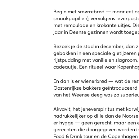
Begin met smørrebrød — maar eet op de
smaakpapillen), vervolgens leverposte
met remoulade en krokante uitjes. Die
jaar in Deense gezinnen wordt toege
Bezoek je de stad in december, dan 
gebakken in een speciale gietijzere
rijstpudding met vanille en slagroom
cadeautje. Een ritueel waar Kopenh
En dan is er wienerbrød — wat de rest
Oostenrijkse bakkers geïntroduceerd
van het Weense deeg was zo superie
Akvavit, het jeneverspiritus met karwij
nadrukkelijker op dille dan de Noorse 
er hygge — geen gerecht, maar een ee
gerechten die doorgegeven worden in 
Food & Drink tour
en de
Copenhagen F