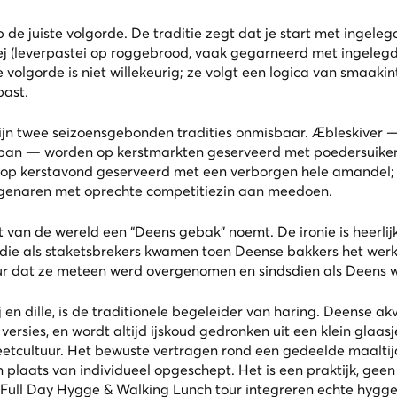
 juiste volgorde. De traditie zegt dat je start met ingelegd
j (leverpastei op roggebrood, vaak gegarneerd met ingelegde 
 volgorde is niet willekeurig; ze volgt een logica van smaaki
past.
zijn twee seizoensgebonden tradities onmisbaar. Æbleskiver 
n pan — worden op kerstmarkten geserveerd met poedersuiker
, op kerstavond geserveerd met een verborgen hele amandel; w
agenaren met oprechte competitiezin aan meedoen.
 van de wereld een “Deens gebak” noemt. De ironie is heerlijk
 die als staketsbrekers kwamen toen Deense bakkers het wer
ur dat ze meteen werd overgenomen en sindsdien als Deens 
 en dille, is de traditionele begeleider van haring. Deense akv
versies, en wordt altijd ijskoud gedronken uit een klein glaasj
tcultuur. Het bewuste vertragen rond een gedeelde maaltijd,
plaats van individueel opgeschept. Het is een praktijk, ge
ull Day Hygge & Walking Lunch tour
integreren echte hygg