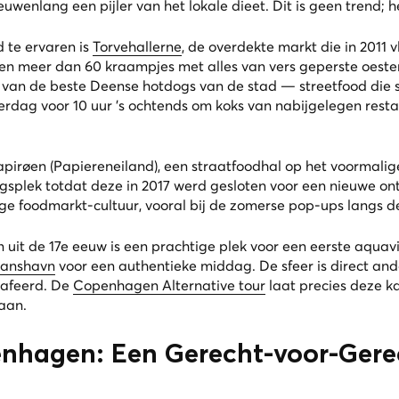
uwenlang een pijler van het lokale dieet. Dit is geen trend; he
 te ervaren is
Torvehallerne
, de overdekte markt die in 2011 v
en meer dan 60 kraampjes met alles van vers geperste oeste
ele van de beste Deense hotdogs van de stad — streetfood die
erdag voor 10 uur ’s ochtends om koks van nabijgelegen res
apirøen (Papiereneiland), een straatfoodhal op het voormali
ngsplek totdat deze in 2017 werd gesloten voor een nieuwe on
ige foodmarkt-cultuur, vooral bij de zomerse pop-ups langs d
uit de 17e eeuw is een prachtige plek voor een eerste aquavi
ianshavn
voor een authentieke middag. De sfeer is direct and
rafeerd. De
Copenhagen Alternative tour
laat precies deze ka
taan.
enhagen: Een Gerecht-voor-Gere