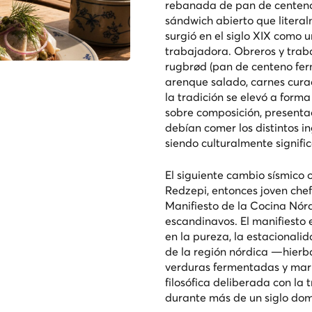
rebanada de pan de centen
sándwich abierto que literal
surgió en el siglo XIX como u
trabajadora. Obreros y tra
rugbrød (pan de centeno fer
arenque salado, carnes curad
la tradición se elevó a form
sobre composición, presentac
debían comer los distintos i
siendo culturalmente signific
El siguiente cambio sísmico 
Redzepi, entonces joven chef
Manifiesto de la Cocina Nórd
escandinavos. El manifiesto 
en la pureza, la estacionalid
de la región nórdica —hierba
verduras fermentadas y mari
filosófica deliberada con la 
durante más de un siglo dom