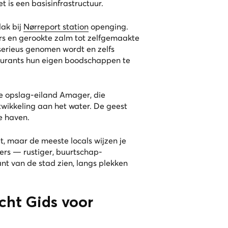
t is een basisinfrastructuur.
lak bij
Nørreport station
openging.
rs en gerookte zalm tot zelfgemaakte
 serieus genomen wordt en zelfs
taurants hun eigen boodschappen te
ge opslag-eiland Amager, die
twikkeling aan het water. De geest
e haven.
t, maar de meeste locals wijzen je
ers — rustiger, buurtschap-
nt van de stad zien, langs plekken
cht Gids voor