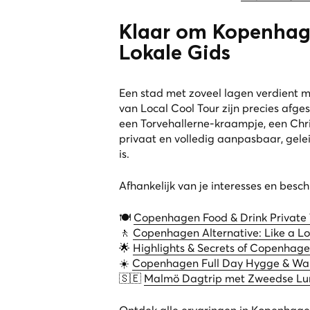
Klaar om Kopenhage
Lokale Gids
Een stad met zoveel lagen verdient m
van Local Cool Tour zijn precies afg
een Torvehallerne-kraampje, een Chris
privaat en volledig aanpasbaar, gele
is.
Afhankelijk van je interesses en beschi
🍽️
Copenhagen Food & Drink Private 
🚶
Copenhagen Alternative: Like a Lo
🌟
Highlights & Secrets of Copenhag
☀️
Copenhagen Full Day Hygge & Wal
🇸🇪
Malmö Dagtrip met Zweedse Lu