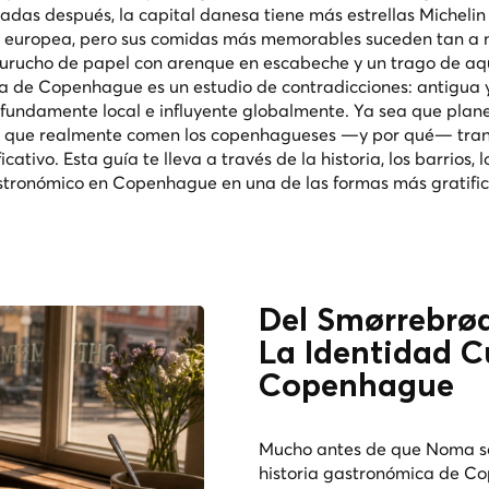
as después, la capital danesa tiene más estrellas Michelin
ad europea, pero sus comidas más memorables suceden tan a
curucho de papel con arenque en escabeche y un trago de aq
a de Copenhague es un estudio de contradicciones: antigua 
ofundamente local e influyente globalmente. Ya sea que plan
r lo que realmente comen los copenhagueses —y por qué— tra
ivo. Esta guía te lleva a través de la historia, los barrios, l
gastronómico en Copenhague en una de las formas más gratifi
Del Smørrebrød
La Identidad C
Copenhague
Mucho antes de que Noma se 
historia gastronómica de 