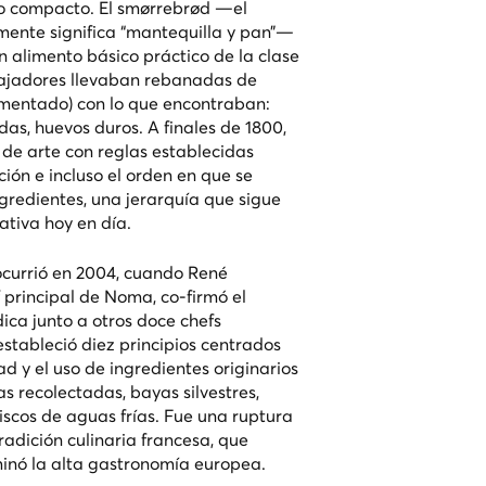
o compacto. El smørrebrød —el
mente significa “mantequilla y pan”—
n alimento básico práctico de la clase
bajadores llevaban rebanadas de
mentado) con lo que encontraban:
as, huevos duros. A finales de 1800,
a de arte con reglas establecidas
ión e incluso el orden en que se
ngredientes, una jerarquía que sigue
ativa hoy en día.
ocurrió en 2004, cuando René
 principal de Noma, co-firmó el
ica junto a otros doce chefs
estableció diez principios centrados
ad y el uso de ingredientes originarios
s recolectadas, bayas silvestres,
scos de aguas frías. Fue una ruptura
tradición culinaria francesa, que
inó la alta gastronomía europea.