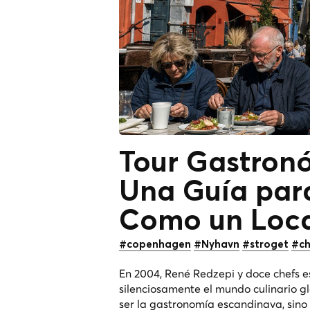
Tour Gastron
Una Guía par
Como un
Loc
#copenhagen
#Nyhavn
#stroget
#ch
En 2004, René Redzepi y doce chefs 
silenciosamente el mundo culinario gl
ser la gastronomía escandinava, sin