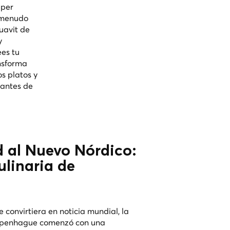
 per
 menudo
uavit de
y
ees tu
nsforma
os platos y
cantes de
 al Nuevo Nórdico:
ulinaria de
convirtiera en noticia mundial, la
Copenhague comenzó con una