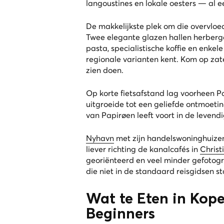
langoustines en lokale oesters — al ee
De makkelijkste plek om die overvloed
Twee elegante glazen hallen herberg
pasta, specialistische koffie en enk
regionale varianten kent. Kom op zat
zien doen.
Op korte fietsafstand lag voorheen P
uitgroeide tot een geliefde ontmoeti
van Papirøen leeft voort in de levend
Nyhavn
met zijn handelswoninghuizen 
liever richting de kanalcafés in
Christ
georiënteerd en veel minder gefotog
die niet in de standaard reisgidsen s
Wat te Eten in Kop
Beginners