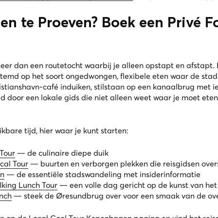
n te Proeven? Boek een Privé F
eer dan een routetocht waarbij je alleen opstapt en afstap
estemd op het soort ongedwongen, flexibele eten waar de sta
tianshavn-café induiken, stilstaan op een kanaalbrug met iets
id door een lokale gids die niet alleen weet waar je moet et
kbare tijd, hier waar je kunt starten:
Tour
— de culinaire diepe duik
cal Tour
— buurten en verborgen plekken die reisgidsen over
en
— de essentiële stadswandeling met insiderinformatie
king Lunch Tour
— een volle dag gericht op de kunst van het
nch
— steek de Øresundbrug over voor een smaak van de ov