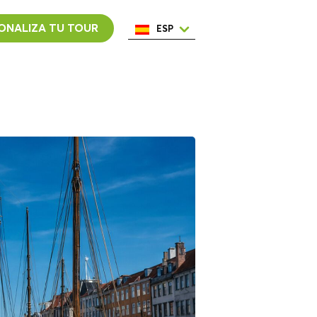
ONALIZA TU TOUR
ESP
ENG
ITA
NED
POR
FRA