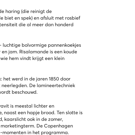
e haring (die reinigt de
biet en spek) en afsluit met rosbief
ntensiteit die al meer dan honderd
— luchtige bolvormige pannenkoekjes
 en jam. Risalamande is een koude
ie hem vindt krijgt een klein
: het werd in de jaren 1850 door
k neerlegden. De lamineertechniek
wordt beschouwd.
avit is meestal lichter en
e, naast een hapje brood. Ten slotte is
 kaarslicht ook in de zomer,
en marketingterm. De
Copenhagen
e-momenten in het programma.